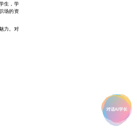
学生，学
职场的资
魅力。对