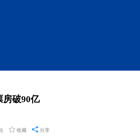
票房破90亿
论
收藏
分享