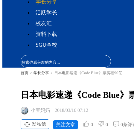
学长分享
活跃学长
校友汇
资料下载
SGU查校
首页
>
学长分享
>
日本电影速递《Code Blue》票房破90亿
日本电影速递《Code Blue》
小宝妈妈
2018/03/16 07:12
发私信
关注文章
0
0
0条评