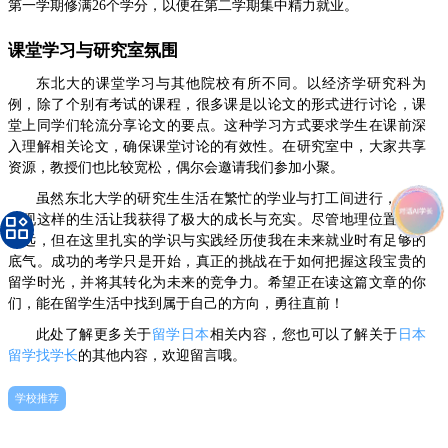
第一学期修满26个学分，以便在第二学期集中精力就业。
课堂学习与研究室氛围
东北大的课堂学习与其他院校有所不同。以经济学研究科为
例，除了个别有考试的课程，很多课是以论文的形式进行讨论，课
堂上同学们轮流分享论文的要点。这种学习方式要求学生在课前深
入理解相关论文，确保课堂讨论的有效性。在研究室中，大家共享
资源，教授们也比较宽松，偶尔会邀请我们参加小聚。
虽然东北大学的研究生生活在繁忙的学业与打工间进行，但我
发现这样的生活让我获得了极大的成长与充实。尽管地理位置相对
偏远，但在这里扎实的学识与实践经历使我在未来就业时有足够的
底气。成功的考学只是开始，真正的挑战在于如何把握这段宝贵的
留学时光，并将其转化为未来的竞争力。希望正在读这篇文章的你
们，能在留学生活中找到属于自己的方向，勇往直前！
此处了解更多关于
留学日本
相关内容，您也可以了解关于
日本
留学找学长
的其他内容，欢迎留言哦。
学校推荐