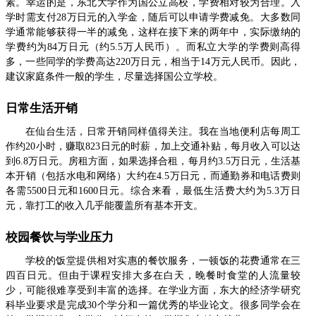
素。幸运的是，东北大学作为国公立高校，学费相对较为合理。入
学时需支付28万日元的入学金，随后可以申请学费减免。大多数同
学通常能够获得一半的减免，这样在接下来的两年中，实际缴纳的
学费约为84万日元（约5.5万人民币）。而私立大学的学费则高得
多，一些同学的学费高达220万日元，相当于14万元人民币。因此，
建议家庭条件一般的学生，尽量选择国公立学校。
日常生活开销
在仙台生活，日常开销同样值得关注。我在当地便利店每周工
作约20小时，赚取823日元的时薪，加上交通补贴，每月收入可以达
到6.8万日元。房租方面，如果选择合租，每月约3.5万日元，生活基
本开销（包括水电和网络）大约在4.5万日元，而通勤券和电话费则
各需5500日元和1600日元。综合来看，最低生活费大约为5.3万日
元，靠打工的收入几乎能覆盖所有基本开支。
校园餐饮与学业压力
学校的饭堂提供相对实惠的餐饮服务，一顿饭的花费通常在三
四百日元。但由于课程安排大多在白天，晚餐时食堂的人流量较
少，可能很难享受到丰富的选择。在学业方面，东大的经济学研究
科毕业要求是完成30个学分和一篇优秀的毕业论文。很多同学会在