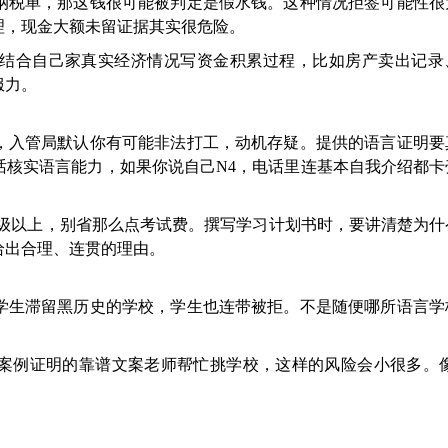
者纳税单，那这钱很可能被判定是假水钱。这种情况拒签可能性很
理，现金大额未留证据其实很危险。
结合自己家真实经济情况写资金积累过程，比如房产卖出记录
服力。
，入管局默认你有可能非法打工，动机存疑。提供的语言证明要
话核实语言能力，如果你说自己N4，电话里连基本自我介绍都卡
EST F级以上，别省那么点考试费。撰写学习计划书时，要讲清楚为
给出合理、连贯的理由。
学生滞留黑历史的学校，学生也连带被拒。不是随便哪所语言学
案例证明的靠谱文案老师帮忙挑学校，这样的风险会小很多。像