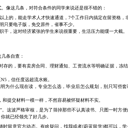
式。像这几条，对符合条件的同学来说还是很不错的：
90分以上的，能走学术人才快速通道，7个工作日内搞定在留资格，
证明只要电子版，免交原件，省事不少。
能全职干，这对经济紧张的学生来说很重要，生活压力能缓一大截。
这几条自查：
临时存的，要有卖房合同、理财通知、工资流水等明确证据，冻结
甚至N5，信任度远超流水账。
说明为什么现在读，专业怎么选，毕业后怎么规划，别只写些套
，和提交材料一模一样，不然容易被怀疑材料不实。
实料”。这波严格审核，是为了筛掉那些不认真读书、只图一时方
，你就已经领先了好几步。
随时留意官方动态。有啥疑问，找我或者[蔚蓝留学]都可以，学