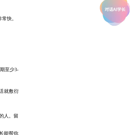
非常快。
期至少3-
话就敷衍
便的人。留
长能帮你