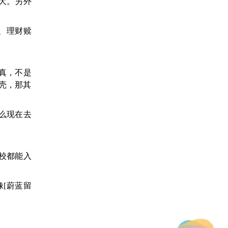
大。另外
、理财赎
真，不是
壳，那其
什么现在去
校都能入
[蔚蓝留