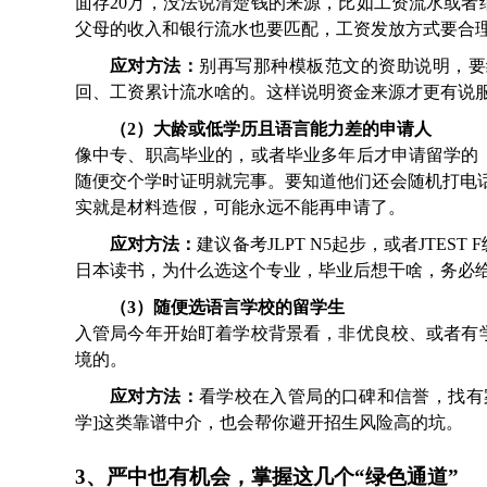
面存20万，没法说清楚钱的来源，比如工资流水或
父母的收入和银行流水也要匹配，工资发放方式要合
应对方法：
别再写那种模板范文的资助说明，要
回、工资累计流水啥的。这样说明资金来源才更有说
（2）大龄或低学历且语言能力差的申请人
像中专、职高毕业的，或者毕业多年后才申请留学的
随便交个学时证明就完事。要知道他们还会随机打电
实就是材料造假，可能永远不能再申请了。
应对方法：
建议备考JLPT N5起步，或者JT
日本读书，为什么选这个专业，毕业后想干啥，务必
（3）随便选语言学校的留学生
入管局今年开始盯着学校背景看，非优良校、或者有
境的。
应对方法：
看学校在入管局的口碑和信誉，找有
学]这类靠谱中介，也会帮你避开招生风险高的坑。
3、严中也有机会，掌握这几个“绿色通道”