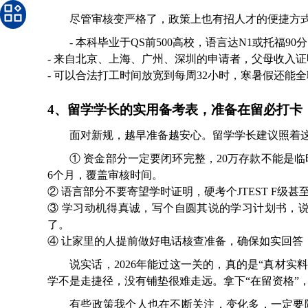
尽管审核变严格了，政策上也有招人才的便捷方
- 本科毕业于QS前500高校，语言达N1或托福
- 来自北京、上海、广州、深圳的申请者，父母收入
- 可以合法打工时间放宽到每周32小时，寒暑假还
4、留学学长的实用备考表，准备在留必打卡
面对新规，越早准备越安心。留学学长建议照着
① 资金部分一定要闭环完整，20万存款不能是
6个月，覆盖审核时间。
② 语言部分不要寄望学时证明，硬考个JTEST F级
③ 学习动机得真诚，写个自圆其说的学习计划书，
了。
④ 让家里的人提前做好电话核查准备，确保如实回答
说实话，2026年能过这一关的，真的是“真材
学不是走捷径，没有铺垫很难走远。拿下“在留资格”
有些政策我个人也在不断关注，变化多，一定要