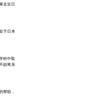
家走近日
处于日本
学科中取
不妨将东
的帮助，
。