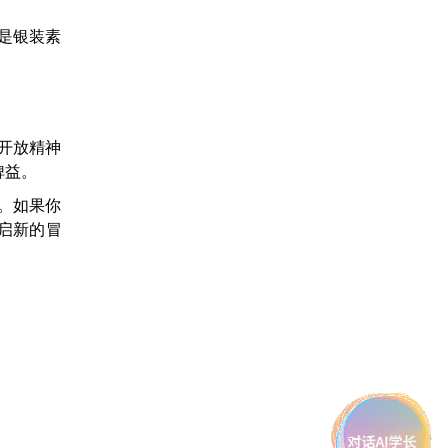
是银装素
开放精神
裨益。
。如果你
启新的冒