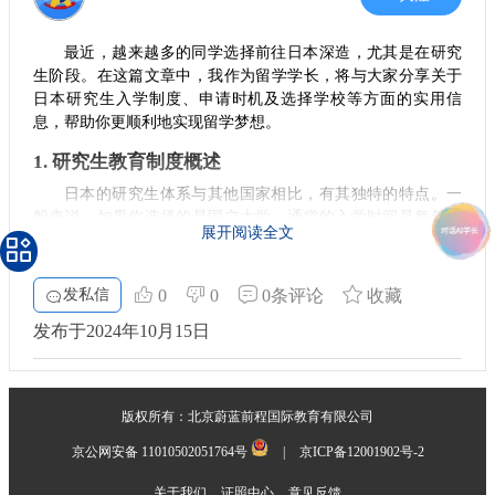
最近，越来越多的同学选择前往日本深造，尤其是在研究
生阶段。在这篇文章中，我作为留学学长，将与大家分享关于
日本研究生入学制度、申请时机及选择学校等方面的实用信
息，帮助你更顺利地实现留学梦想。
1. 研究生教育制度概述
日本的研究生体系与其他国家相比，有其独特的特点。一
般来说，如果你选择的是国立大学，通常的入学时间是每年的
展开阅读全文
10月。完成入学后的学习，到了次年4月会有一个考核，通过后
才能正式成为研究生。而对于私立大学，报考修士更为直接，
流程相对灵活。这种制度对于我们想要深入研究领域的学生而
发私信
0
0
0条评论
收藏
言，绝对是个好机会。
发布于2024年10月15日
2. 为什么选择语言学校？
对于希望进入日本大学的国际学生，推荐先去语言学校。
语言学校不仅有助于你提高日语能力，还能让你更好地适应日
版权所有：北京蔚蓝前程国际教育有限公司
本的生活方式。很多同学在语言学校时期，就已经开始准备研
究生的申请。值得注意的是，语言学校一般每年有两次入学机
京公网安备 11010502051764号
|
京ICP备12001902号-2
会，分别是4月和10月，学校的多样性和灵活性可以为你提供不
关于我们
证照中心
意见反馈