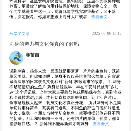
环境科学，甚至食料系统管理。换句话说，这里不光教你种地
养畜，更带你了解如何用科技保护地球，保障食物安全。 我一
个同学就是看中这一点，觉得既能学扎实农业基础，又不落
伍，决定报考。你如果想跟上海外大厂或者
查看全文
2025-08-06 13:12
分享了文章
刺身的魅力与文化你真的了解吗
赛苗苗
说到刺身，很多人第一反应就是那薄薄一片片的生鱼片，既简
单又美味。但你知道吗，刺身不仅仅是吃鱼那么简单，它背后
藏着深厚的日本饮食文化和对“新鲜”极致追求的故事。 1. 刺身
不是随便切的生鱼片 刺身起源很早，早在平安时代就有“さし
み”这个词记载。当时大家主要靠盐腌或用醋保存鱼，直到渔业
和冷藏技术进步后，才开始直接吃新鲜鱼肉。到了江户时代，
鱼市场规模大起来，刺身文化才真正开花。 所以刺身可不是简
单切片那样简单，其实有门道呢。不同鱼的部位口感和味道差
别大，像我一个朋友当时学切金枪鱼，就要根据部位选择不同
的切法，刀工和经验缺一不可。还有切片的厚薄、斜度，都直
接影响口感。 2. 新鲜到不能再新鲜才叫刺身
查看全文