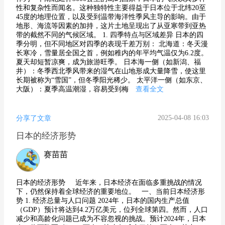
性和复杂性而闻名。这种独特性主要得益于日本位于北纬20至
45度的地理位置，以及受到温带海洋性季风主导的影响。由于
地形、海流等因素的加持，这片土地呈现出了从亚寒带到亚热
带的截然不同的气候区域。 1. 四季特点与区域差异 日本的四
季分明，但不同地区对四季的表现千差万别： 北海道：冬天漫
长寒冷，雪量居全国之首，例如稚内的年平均气温仅为6.2度。
夏天却短暂凉爽，成为旅游旺季。 日本海一侧（如新潟、福
井）：冬季西北季风带来的湿气在山地形成大量降雪，使这里
长期被称为“雪国”，但冬季阳光稀少。 太平洋一侧（如东京、
大阪）：夏季高温潮湿，容易受到梅
查看全文
2025-04-08 16:03
分享了文章
日本的经济形势
赛苗苗
日本的经济形势 近年来，日本经济在面临多重挑战的情况
下，仍然保持着全球经济的重要地位。 一、当前日本经济形
势 1. 经济总量与人口问题 2024年，日本的国内生产总值
（GDP）预计将达到4.2万亿美元，位列全球第四。然而，人口
减少和高龄化问题已成为不容忽视的挑战。预计2024年，日本