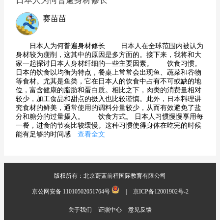
日本人为何普遍身材修长
赛苗苗
日本人为何普遍身材修长 日本人在全球范围内被认为
身材较为瘦削，这其中的原因是多方面的。接下来，我将和大
家一起探讨日本人身材纤细的一些主要因素。 饮食习惯。
日本的饮食以均衡为特点，餐桌上常常会出现鱼、蔬菜和谷物
等食材。尤其是鱼类，它在日本人的饮食中占有不可或缺的地
位，富含健康的脂肪和蛋白质。相比之下，肉类的消费量相对
较少，加工食品和甜点的摄入也比较谨慎。此外，日本料理讲
究食材的鲜美，通常使用的调料分量较少，从而有效避免了盐
分和糖分的过量摄入。 饮食方式。 日本人习惯慢慢享用每
一餐，进食的节奏比较缓慢。这种习惯使得身体在吃完的时候
能有足够的时间感
查看全文
版权所有：北京蔚蓝前程国际教育有限公司
京公网安备 11010502051764号
|
京ICP备12001902号-2
关于我们
证照中心
意见反馈