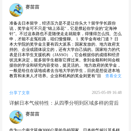
赛苗苗
准备去日本留学，经济压力是不是让你头大？留学学长跟你
说，奖学金可不只是“锦上添花”，它是撑起你学业的“定海神
针”。不过这条路也不是随便走走就能拿，得懂得怎么找、怎么
申，才能不走冤枉路，咱们慢慢聊。 1. 奖学金有啥门道？ 日
本大学院的奖学金主要有四大派系：国家发放的、地方政府支
持的、企业或团体设立的，还有大学自己搞的。国家给力的代
表是日本学生支援机构（JASSO），它会根据你的成绩和经济
状况来决定，挺多留学生都靠它撑过来。拿到金额和时间会根
据你的学业和研究内容变动，挺灵活的。 地方政府的奖学金，
一般是给住在该地或者去当地大学的学生，目的是想促进本地
教育和未来人才培养。企业和机构的奖金则更有“目
查看全文
2025-05-09 16:48
分享了文章
详解日本气候特性：从四季分明到区域多样的背后
赛苗苗
作为一个南北延伸3000公里的岛屿国家，日本的气候以其多样