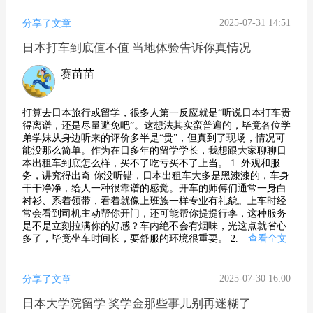
2025-07-31 14:51
分享了文章
日本打车到底值不值 当地体验告诉你真情况
赛苗苗
打算去日本旅行或留学，很多人第一反应就是“听说日本打车贵
得离谱，还是尽量避免吧”。这想法其实蛮普遍的，毕竟各位学
弟学妹从身边听来的评价多半是“贵”，但真到了现场，情况可
能没那么简单。作为在日多年的留学学长，我想跟大家聊聊日
本出租车到底怎么样，买不了吃亏买不了上当。 1. 外观和服
务，讲究得出奇 你没听错，日本出租车大多是黑漆漆的，车身
干干净净，给人一种很靠谱的感觉。开车的师傅们通常一身白
衬衫、系着领带，看着就像上班族一样专业有礼貌。上车时经
常会看到司机主动帮你开门，还可能帮你提提行李，这种服务
是不是立刻拉满你的好感？车内绝不会有烟味，光这点就省心
多了，毕竟坐车时间长，要舒服的环境很重要。 2.
查看全文
2025-07-30 16:00
分享了文章
日本大学院留学 奖学金那些事儿别再迷糊了