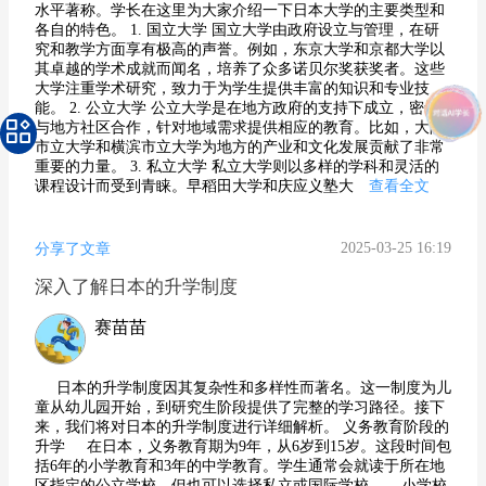
水平著称。学长在这里为大家介绍一下日本大学的主要类型和
各自的特色。 1. 国立大学 国立大学由政府设立与管理，在研
究和教学方面享有极高的声誉。例如，东京大学和京都大学以
其卓越的学术成就而闻名，培养了众多诺贝尔奖获奖者。这些
大学注重学术研究，致力于为学生提供丰富的知识和专业技
能。 2. 公立大学 公立大学是在地方政府的支持下成立，密切
与地方社区合作，针对地域需求提供相应的教育。比如，大阪
市立大学和横滨市立大学为地方的产业和文化发展贡献了非常
重要的力量。 3. 私立大学 私立大学则以多样的学科和灵活的
课程设计而受到青睐。早稻田大学和庆应义塾大
查看全文
2025-03-25 16:19
分享了文章
深入了解日本的升学制度
赛苗苗
日本的升学制度因其复杂性和多样性而著名。这一制度为儿
童从幼儿园开始，到研究生阶段提供了完整的学习路径。接下
来，我们将对日本的升学制度进行详细解析。 义务教育阶段的
升学 在日本，义务教育期为9年，从6岁到15岁。这段时间包
括6年的小学教育和3年的中学教育。学生通常会就读于所在地
区指定的公立学校，但也可以选择私立或国际学校。 小学校