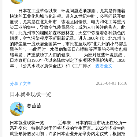
日本在工业革命以来，环境问题逐渐加剧，尤其是伴随着
快速的工业化和城市化进程。进入20世纪中叶，公害问题开始
显现，尤其是在北九州市，该地区因钢铁、电力和化工等重污
染工业的集中，导致空气质量恶化，成为人们关注的焦点。此
时，北九州市的烟囱如森林般林立，天空中弥漫着各种颜色的
烟雾，空气污染程度不断刷新记录。进入1960年代，北九州市
的降尘量一度跃居全国第一，市民甚至戏称“北九州的小鸟都是
黑色的”。与此同时，水俣病和四日市哮喘等严重的公害病也相
继暴发，严重威胁了人们的健康。 为应对这些环境挑战，
日本政府自1950年代以来陆续制定了多项环境保护法规。1958
年，《公共水域水质保全法》和《工厂排水
查看全文
2025-04-01 16:16
分享了文章
日本就业现状一览
赛苗苗
日本就业现状一览 近年来，日本的就业市场正在经历一
系列变化，特别是对于即将毕业的学生而言。2025年毕业生的
就业形势愈发明朗，许多日本企业开始举办内定仪式，根据招