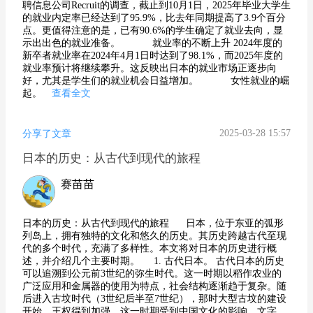
聘信息公司Recruit的调查，截止到10月1日，2025年毕业大学生
的就业内定率已经达到了95.9%，比去年同期提高了3.9个百分
点。更值得注意的是，已有90.6%的学生确定了就业去向，显
示出出色的就业准备。 就业率的不断上升 2024年度的
新卒者就业率在2024年4月1日时达到了98.1%，而2025年度的
就业率预计将继续攀升。这反映出日本的就业市场正逐步向
好，尤其是学生们的就业机会日益增加。 女性就业的崛
起。
查看全文
2025-03-28 15:57
分享了文章
日本的历史：从古代到现代的旅程
赛苗苗
日本的历史：从古代到现代的旅程 日本，位于东亚的弧形
列岛上，拥有独特的文化和悠久的历史。其历史跨越古代至现
代的多个时代，充满了多样性。本文将对日本的历史进行概
述，并介绍几个主要时期。 1. 古代日本。 古代日本的历史
可以追溯到公元前3世纪的弥生时代。这一时期以稻作农业的
广泛应用和金属器的使用为特点，社会结构逐渐趋于复杂。随
后进入古坟时代（3世纪后半至7世纪），那时大型古坟的建设
开始，王权得到加强。这一时期受到中国文化的影响，文字、