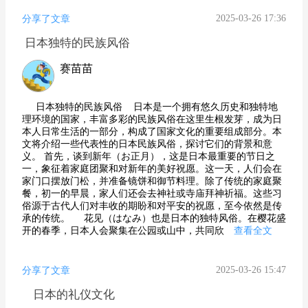
2025-03-26 17:36
分享了文章
日本独特的民族风俗
赛苗苗
日本独特的民族风俗 日本是一个拥有悠久历史和独特地
理环境的国家，丰富多彩的民族风俗在这里生根发芽，成为日
本人日常生活的一部分，构成了国家文化的重要组成部分。本
文将介绍一些代表性的日本民族风俗，探讨它们的背景和意
义。 首先，谈到新年（お正月），这是日本最重要的节日之
一，象征着家庭团聚和对新年的美好祝愿。这一天，人们会在
家门口摆放门松，并准备镜饼和御节料理。除了传统的家庭聚
餐，初一的早晨，家人们还会去神社或寺庙拜神祈福。这些习
俗源于古代人们对丰收的期盼和对平安的祝愿，至今依然是传
承的传统。 花见（はなみ）也是日本的独特风俗。在樱花盛
开的春季，日本人会聚集在公园或山中，共同欣
查看全文
2025-03-26 15:47
分享了文章
日本的礼仪文化