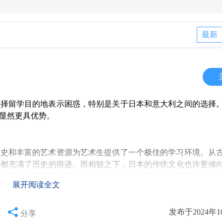
最新
选择留学目的地表示困惑，特别是关于日本和意大利之间的选择
显然更具优势。
历史和丰富的艺术资源为艺术生提供了一个极佳的学习环境。从
落都充满了历史的痕迹。而相较之下，日本的传统文化也许更倾
如果你希望在艺术领域深入学习，意大利可能是个更理想的选择
展开阅读全文
发布于2024年1
谓是响当当的王牌课程，这里有很多教授都是业界的权威。此外
分享