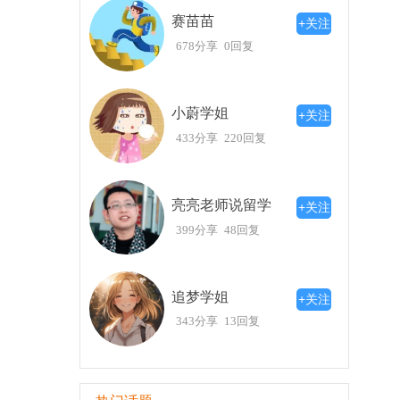
这里开始，踏上你的艺术探索之旅吧！
赛苗苗
+关注
678分享
0回复
小蔚学姐
+关注
433分享
220回复
亮亮老师说留学
+关注
399分享
48回复
追梦学姐
+关注
343分享
13回复