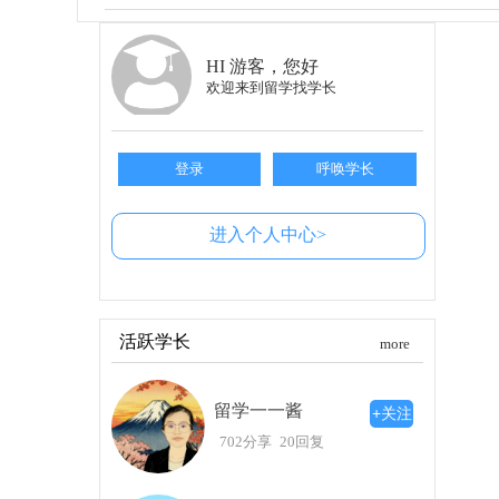
的公立高校通常不收取学费，大大降低了留学成本
生活成本与社会环境
HI 游客，您好
许多人对意大利的生活费用有所担忧，但事
欢迎来到留学找学长
在这里享受美好的留学生活。更重要的是，意大
各个国家的朋友，开阔视野。
登录
呼唤学长
灵活的签证政策
相比于其他国家，意大利的留学政策实际上
进入个人中心>
其是可以获得申根签证，这为你在留学期间探索
及西班牙等地，这种体验是多么令人期待。
语言准备的便利
活跃学长
more
由于前期已经掌握了一定的
意大利语
基础，
也能使你在日常生活中游刃有余。与当地人交流，
留学一一酱
+关注
总结
702分享
20回复
整体而言，意大利留学为艺术专业学生提供
灵活的留学政策，无疑都是非常吸引人的理由。