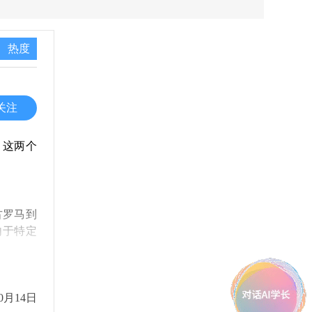
热度
关注
。这两个
古罗马到
向于特定
。
0月14日
，意大利