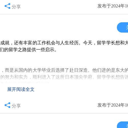
，但也有相当一部分人回国追寻更广阔的发展机会。他们在国内
发布于2024年1
分享
专业的选择密切相关。有些专业因为市场需求大，毕业生回国后
到在校的学习体验，更直接影响到未来的职业道路。比如，信息
相对较强。而如果选择了一个相对冷门的专业，回国后的就业压
的成就，还有丰富的工作机会与人生经历。今天，留学学长想和
得尤为重要。
们的留学之路提供一些启示。
企业中表现优异，得到了快速的职业发展。有的毕业生甚至在短
生，而是从国内的大学毕业后选择了赴日深造。他们进的是东大
回报。工作环境的包容性和鼓励创新的文化，让他们能够在事业
己的努力和实力，顺利进入了这所日本顶尖学府。留学学长想告
路也能达到理想的目的地。
展开阅读全文
要的是我们在这里培养了独立思考、解决问题的能力。这些软技
留学不仅是为了专业知识，更是个人素质的提升。 总之，留学
经有了4到5年的职场经验。他们的薪资水准大约在一万左右，
发布于2024年1
分享
人的专业选择和职业规划。在这个过程中，我们不仅收获了知识
个值得骄傲的起点。在日本的留学经历让他们的背景在职场中增
野。我希望我的经验，能为您在留学的道路上提供一些有价值的
的。