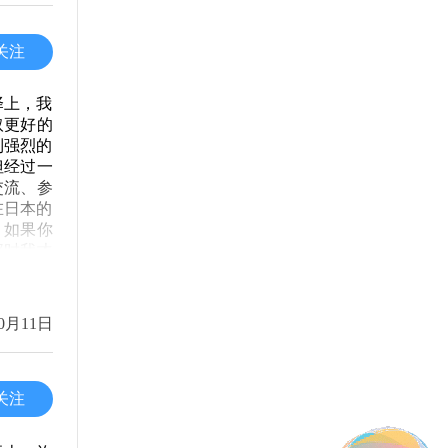
能力，这
份清晰的
关注
发展前景
于东京大
择上，我
良好，关
取更好的
上留学之
到强烈的
但经过一
交流、参
在日本的
。如果你
那时我才
济问题可
对轻松。
性价比高
0月11日
学习新知
，更在于
旅是一次
为即将出
关注