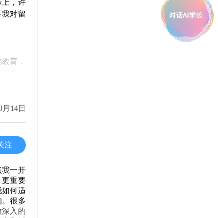
际上，许
下我对留
的教育，
些愿意付
0月14日
平衡好学
模式，这
基础。
关注
点我一开
，更重要
个逐步提
我如何适
的能力。
的。很多
做深入的