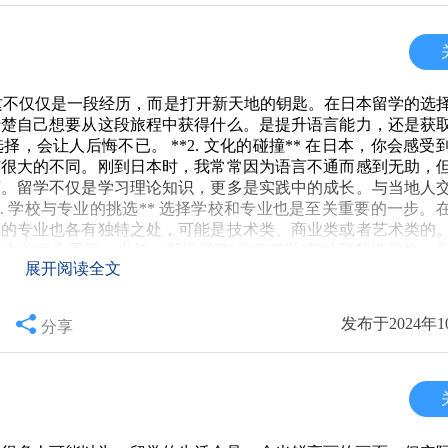
面试时，留学生能够展示出跨文化的适应能力和较强的独立思考
职业规划 最后，不论是在日本留学，还是归国后发展的步伐，制定一
业起步的跳板，通过实习和项目体验，找出自己真正感兴趣和有
性，还能让归国后的职业道路更加顺利。 总结来说，虽然毕业
说，这不仅仅是一段经历，而是打开新天地的钥匙。在日本留学的选
不意味着留学没有价值。相反，他们大多数在各自的行业中发展
清楚自己想要从这段旅程中获得什么。是提升语言能力，还是获
历，不只是求学的旅程，更是个人成长的良机。希望每位准备踏
会让人后悔不已。 **2. 文化的碰撞** 在日本，你会感受
有很大的不同。刚到日本时，我常常因为语言不通而感到无助，
言。留学不仅是学习理论知识，更多是实践中的成长。与当地人
. 学校与专业的挑选** 选择学校和专业也是至关重要的一步。
同的专业也各有独特之处，可能是技术类、商业类或者艺术类的
专业尤为重要。当初，我选择了[蔚蓝留学]帮助我筛选学校，
展开阅读全文
职业道路上更顺利。 **4. 经济上的考虑** 谈到留学，经
本相对较高，但如果提前做好预算，合理安排支出，也能过得相
节约开支的好方法。我当时是通过[蔚蓝留学]的建议，选择了
发布于2024年1
分享
重要性** 最后，心态在留学过程中是不可忽视的。适应新环境、
放的心态，接受每一次失败和困难。这样的成长，不仅在学业上
态能为我的留学生活增添许多乐趣与动力。 总而言之，留学之
好的心态，你一定能在这段旅程中收获满满。希望我的分享能够