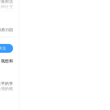
讲座和活
这种社交
更是拓展
，语言障
多的可能
格。 通
学的每一
意识到，
0月15日
交融的。
维模式与
态尤为重
种视角是
学业，还
每一个瞬
关注
的成长和
，但实际
历教会我
！
，我想和
塑造你自
水平的学
极强的领