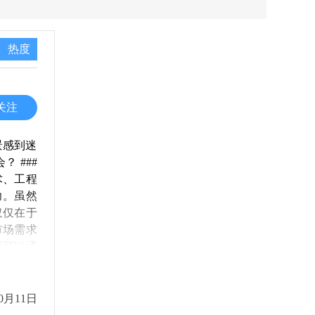
热度
关注
景感到迷
 ###
术、工程
力。虽然
仅仅在于
市场需求
样可以通
的价值也
的同学交
归国后的
0月11日
有国际视