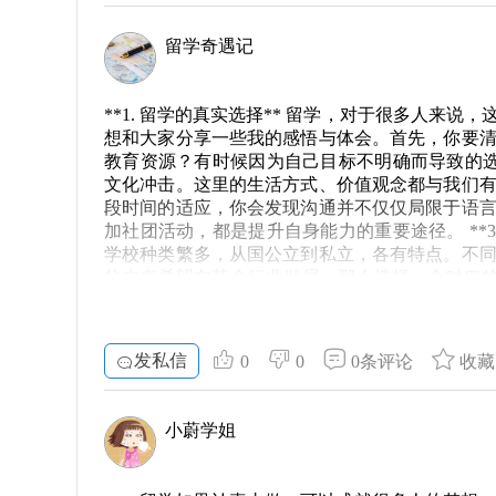
野和多元化背景的人才给予更高的评价。在接受
留学奇遇记
对于求职无疑是加分项。 ### 5. 制定清晰的
职业规划都是至关重要的。留学过程可以作为职
的领域。提前做好规划，不仅能够提高留学的有效
**1. 留学的真实选择** 留学，对于很多人来
学和京都大学的学长们回国的人数不多，但这并
想和大家分享一些我的感悟与体会。首先，你要
键在于所学的专业与自身的努力。日本的留学经
教育资源？有时候因为自己目标不明确而导致的选择，
路的同学，都能找到属于自己的光芒。
文化冲击。这里的生活方式、价值观念都与我们
段时间的适应，你会发现沟通并不仅仅局限于语
加社团活动，都是提升自身能力的重要途径。 **3
学校种类繁多，从国公立到私立，各有特点。不
的未来希望在某个行业发展，那么选择一个对口的
真正意识到专业的重要性。对的选择，会让你在未来的
以说是学生们最关心的话题。虽然日本的生活成
比如，选择合适的住宿，合理利用学生优惠，都是
发私信
0
0
0条评论
收藏
的宿舍，这让我省了一大笔费用。 **5. 心态的
识会遇到许多挑战，但这也是一种锻炼。保持开
你的人生观与价值观的改变。事实证明，积极的心
小蔚学姐
丰富多彩的冒险。做好准备，谨慎选择，保持良
发的你，带来一些帮助和启发。