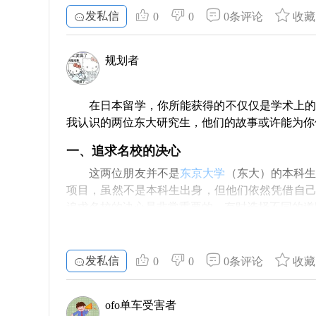
虽然不少东大和京大的毕业生选择留在日本发展
发私信
0
0
0条评论
收藏
会往往都很好，这不仅和学校的背景有关，更与
为顺利。
3. 专业的重要性
规划者
在谈论毕业生的就业情况时，专业选择不仅关系
程、医学等热门专业，其毕业生回国后的竞争力
在日本留学，你所能获得的不仅仅是学术上
增大。因此，留学期间，合理规划专业的选择，显
我认识的两位东大研究生，他们的故事或许能为你
4. 工作环境与职业发展
一、追求名校的决心
对于许多回国的东大和京大毕业生来说，他们在
这两位朋友并不是
东京大学
（东大）的本科
就实现了晋升，这无疑令他们的留学投资得到了
项目，虽然不是本科生出身，但他们依然凭借自
步。
追求名校的决心是非常重要的，有时选择不同的道
5. 收获的不仅是学历
二、工作情况其实不错
在日本留学的经历，不仅赢得了一纸学位，更重
上同样重要，让我们的竞争力进一步增强。所以，
这几位东大校友目前都在北京的日企工作，已
发私信
0
0
0条评论
收藏
论是留在当地还是回国发展，最终都取决于你个
数字在国内并不是最高，但对于他 们来说却是一
更重要的是迎接生活的各种挑战，开拓自己的视
分数，尤其在外企中，东大的品牌效应显然是显著
示！
ofo单车受害者