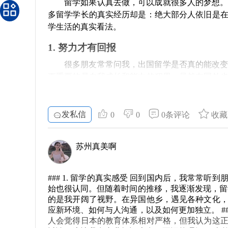
留学如果认真去做，可以成就很多人的梦想
多留学学长的真实经历却是：绝大部分人依旧是
学生活的真实看法。
1. 努力才有回报
很多朋友常常问我，出国留学是否真的能改
更重要的是自我成长和能力的积累。虽然在国外
出努力的人。因此，大家在选择留学时，一定要有
2. 打工与学习两手抓
发私信
0
0
0条评论
收藏
留学期间，很多人为了维持生活费用，常常
习和工作的时间，才是大多数留学生所面临的挑
苏州真美啊
时候还要努力去找工作。有时候，工作虽然辛苦，
3. 别低估你的能力
### 1. 留学的真实感受 回到国内后，我常常
始也很认同。但随着时间的推移，我逐渐发现，留
在国外的留学生活，有些人可能会因为语言
的是我开阔了视野。在异国他乡，遇见各种文化
升自己的过程。在完成课程学习的同时，也可以
应新环境、如何与人沟通，以及如何更加独立。 ##
每一个小进步，都是未来成功的铺垫。
人会觉得日本的教育体系相对严格，但我认为这