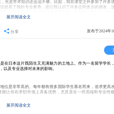
然，光是学术知识还远远不够。比如，我在课堂之外参加了许多
不仅提高了我的专业素养，还让我认识了许多志同道合的朋友，
深厚的友谊。然而，除了同学之间的交流，积极参与各类活动，
3. 生活的挑战与成长 留学生活并不是总是一帆风顺。刚到日本时
展开阅读全文
会，能够接触到不同领域的人，这将为将来的职业发展打开更
交流而感到挫败。但是，正是这些困难，逐步塑造了我坚韧的性
也结交了不少朋友。每当我回想起这些经历，都会感慨万千。留
是在生活中的每一个瞬间得到锻炼。
变，我感到无比欣慰。 ### 4. 国际视野的重要性 留学让我
发布于2024年1
分享
后，我懂得了很多东西是超越国界的，许多行业的动态都是彼此
战。 不论是留学的经历还是面对工作的挑战，这种多元化的思
业压力、生活琐事和孤独感等。在这些时刻，保持一个乐观的心
讨论方案时，我会自信地分享在留学期间了解到的各国案例，这
单地去探索新的城市，这些都能帮助缓解压力。留学不只是为了
于即将踏上留学道路的你们，我想说，留学绝不仅仅是为了拿个学位。
是一次不可多得的人生旅程。虽然不乏辛苦与挑战，但它所带来
生不可或缺的一部分。可能回国后会有人用“混毕业证”来评价
验和影响深远的改变。 留学的旅程不可能一帆风顺，但这段经
上留学之路的朋友，能够带着这份信念，迎接未来的每一个挑战
其是在日本这片既陌生又充满魅力的土地上。作为一名留学学长
铺路。所以，当你面临选择时，记得留学不仅是完成学业，更是
，以及专业选择对未来的影响。
术地位是非常高的。每年都有很多国际学生慕名而来，追求更高
疑能让你在求职市场上具备优势，尤其是在一些高端和专业性
展开阅读全文