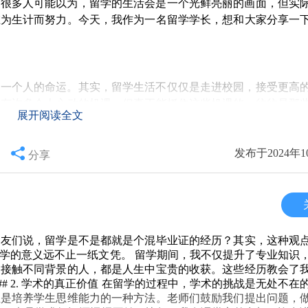
。很多人可能以为，留学的生活会是一个光鲜亮丽的画面，但实
在为生计而努力。今天，我作为一名留学学长，想和大家分享一
变一个人的命运。其实，留学生活不仅仅是走进校园，接受更高
也有许多令人心动的机遇，但真正能抓住这些机遇的，往往是那
展开阅读全文
清晰的目标和做好心理准备。
发布于2024年1
分享
要兼职打工。虽然这听上去是理所当然的事情，但实际上，能够
战。刚到一个陌生的国家，原本就需要时间适应新的环境和学习
但也能培养我们的沟通能力和适应能力，最终为我们的未来奠定
听到朋友们说，留学是不是都就是个混毕业证的经历？其实，这种观
学的意义远不止一纸文凭。 留学期间，我不仅提升了专业知识
不通、环境陌生等原因，失去自信。但是，留学的过程其实是一
，接触不同背景的人，都是人生中宝贵的收获。这些经历教会了
通过主动参与社团、文化活动等，结识各国的小伙伴，提高自己
# 2. 学术的真正价值 在留学的过程中，学术的挑战是无处不在
正是培养学生思维能力的一种方法。老师们鼓励我们提出问题，