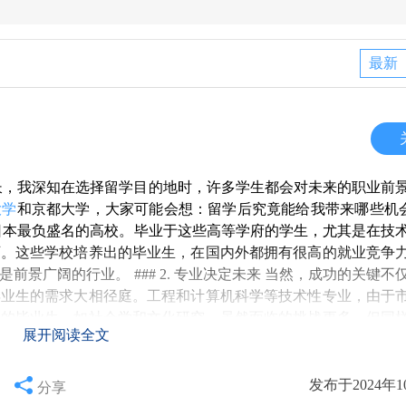
最新
长，我深知在选择留学目的地时，许多学生都会对未来的职业前
大学
和京都大学，大家可能会想：留学后究竟能给我带来哪些机会？
是日本最负盛名的高校。毕业于这些高等学府的学生，尤其是在技
可。这些学校培养出的毕业生，在国内外都拥有很高的就业竞争
景广阔的行业。 ### 2. 专业决定未来 当然，成功的关键不
毕业生的需求大相径庭。工程和计算机科学等技术性专业，由于
科的毕业生，如社会学和文化研究，虽然面临的挑战更多，但同
展开阅读全文
# 3. 留学经历的价值 除了学术背景与专业选择，留学经历本身
学生的语言能力，锻炼独立生活的能力。与来自不同文化背景
这些经历对于未来的职业发展都有着积极的影响。 ### 4. 
发布于2024年1
分享
通常享受更高的起薪和更好的职业发展机会。用人单位往往对具