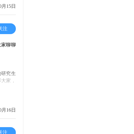
的工作机
0月15日
的发展更
关注
技术、工
力可能会
大家聊聊
短几年内
的研究生
上不断进
诉大家，
能在职场
日本，无
虽然这个
0月16日
和技能，
添了不少
参考和启
关注