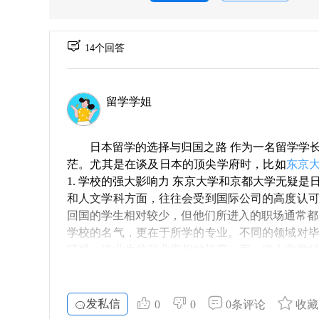
14个回答
留学学姐
日本留学的选择与归国之路 作为一名留学学
茫。尤其是在谈及日本的顶尖学府时，比如
东京
1. 学校的强大影响力 东京大学和京都大学无疑
和人文学科方面，往往会受到国际公司的高度认
回国的学生相对较少，但他们所进入的职场通常都是前
学校的名气，更在于所学的专业。不同的领域对
旺盛，毕业生的就业率相对较高。而一些人文学
过多样的职业路径寻找到适合自己的发展空间。 ##
是不可忽视的。在日本的学习和生活，能够提升
流，不仅能够扩展视野，还能提升跨文化沟通的能力。
发私信
0
0
0条评论
收藏
竞争优势 回国后，拥有海外学习经历的留学生，