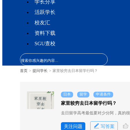
学长分享
活跃学长
校友汇
资料下载
SGU查校
首页
>
提问学长
>
家里较穷去日本留学行吗？
日本
留学
申请条件
家里较穷去日本留学行吗？
去日留学高考最低要对少分阿，真的很
关注问题
写答案