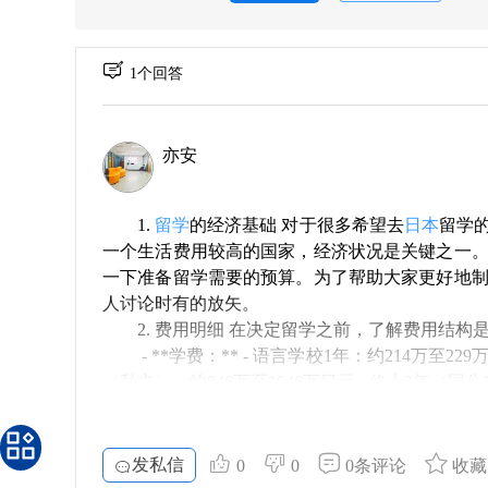
1个回答
亦安
1.
留学
的经济基础 对于很多希望去
日本
留学
一个生活费用较高的国家，经济状况是关键之一
一下准备留学需要的预算。为了帮助大家更好地
人讨论时有的放矢。
2. 费用明细 在决定留学之前，了解费用结
- **学费：** - 语言学校1年：约214万至22
（私立）：约846万至1046万日元 - 修士2年（国公立
- **住宿费：** - 根据所在地区和生活方
- **生活费：** - 这个部分相对灵活，一
- **私塾费用：** - 相对理科课程的学费
发私信
0
0
0条评论
收藏
3. 赴日前准备 此外，出国前还会有一些必