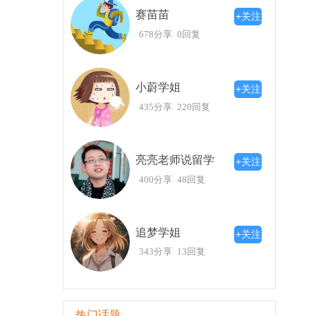
赛苗苗
+关注
678分享
0回复
小蔚学姐
+关注
435分享
220回复
亮亮老师说留学
+关注
400分享
48回复
追梦学姐
+关注
343分享
13回复
热门话题