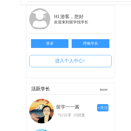
人民币。对于语言学校2年的费用，合计在27万至
4. 高考与日本留学 在选择日本留学的过
HI 游客，您好
多强调高考成绩的要求，可以说是重启人生的一
欢迎来到留学找学长
有稳定的英语或日语基础的同学也可以在日本的语
5. 总结与建议 无论你选择哪条留学道路，
上能够更加顺利。在与父母讨论时，可以用我提
登录
呼唤学长
的可能性。
记住，留学的过程不仅是学习专业知识，更
进入个人中心>
实现自己的留学计划，拥抱未来的无限可能！
活跃学长
more
留学一一酱
+关注
702分享
20回复