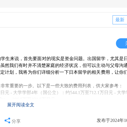
最新
的学生来说，首先要面对的现实是资金问题。出国留学，尤其是
。虽然我们有时并不清楚家庭的经济状况，但可以主动与父母沟
制定计划，我将为你们详细分析一下日本留学的相关费用，让你
构是非常重要的一步。以下是一些大致的费用列表，供大家参考：
9万日元 - 大学学部4年（国公立）：约544.1万至712.1万日元 - 大
）：286.5万至370.5万日元
展开阅读全文
式不同，费用也会有所差异。
般没有封顶，但建议提前做好预算。
，文科私塾的费用一般略低。
发布于2024年1
分享
要的费用，比如申请签证和语言学校的相关费用，大约需要中介费0