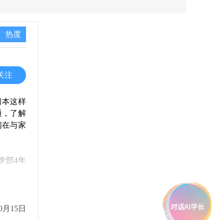
热度
关注
日本这样
通，了解
们在与家
学学部4年
0月15日
-1万元