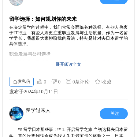
留学选择：如何规划你的未来
在决定留学的过程中，我们常常会面临各种选择。有些人热衷
于IT行业，有些人则更注重职业发展与生活质量。作为一名留
学学长，我想跟大家聊聊我的看法，特别是针对去日本留学的
具体选择。
职业发展与公司选择
如果你的目标是职场稳定，全心投入IT行业，
腾讯
等大公司听
展开阅读全文
上去是个不错的选择，但你需要准备好面对加班的现实，以及
35岁之后的职业危机。在这方面，日本的IT行业发展相对滞
后，可能无法提供同等水平的职业机会与发展空间。如果你将
发私信
0
0
0条评论
收藏
IT视为一条赚钱的路径，而非唯一的目标，那去东大就很值得
考虑。
东京大学
在日本的名声无与伦比，是开启你职业生涯金
发布于2024年10月11日
钥匙的最佳选择。
学术与行业结合
留学过来人
关注
在东大就读计算机科学（CS）专业，作为本科生你可以进一步
深造硕士学位，比如金融专业。这样的背景可以帮助你在毕业
后进入顶级咨询公司，无论是薪资水平还是职业前景，都能有
## 留学日本那些事 ### 1. 开启留学之旅 当初选择去日本留
良好的保证。如果你选择扎根于日本，毕业生年薪有机会达到
千万日元，前提是要坚持做好自己的工作，掌握必要的技能和
学，真的没想到这会成为我人生中最宝贵的体验之一。日本，