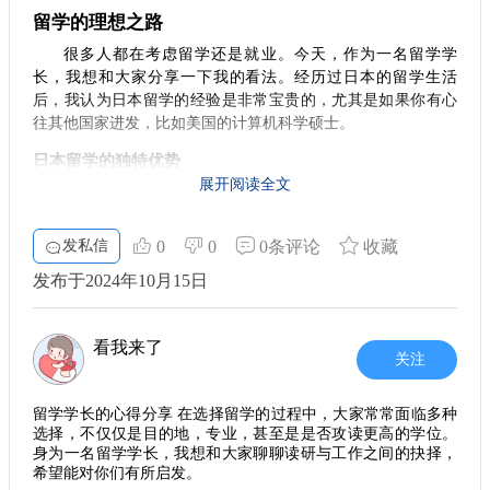
职业规划的方向
个关键因素，建议大家提前学习一些基本的日语，能帮助你更
留学的理想之路
然而，我们也必须要思考另一个问题。东大的硕士学位在日本
好地融入当地生活。同时，了解日本的职场文化，也有助于你
的职场上有着怎样的回报？如果你的职业目标是进入企业或进
很多人都在考虑留学还是就业。今天，作为一名留学学
在未来求职时顺利进入状态。别忘了，留学的体验不仅仅是学
入某一特定行业，是否这个学位真的能为你加分？有些行业可
长，我想和大家分享一下我的看法。经历过日本的留学生活
习知识，更是一个成长的过程。
能更看重实战经验，而不是高学历。这样看来，修士的学习对
后，我认为日本留学的经验是非常宝贵的，尤其是如果你有心
你的职业生涯帮助或许有限，甚至有可能成为一个负担。
往其他国家进发，比如美国的计算机科学硕士。
6. 最后的一点建议
学费与时间的压力
总之，若打算在日本开启留学生活，将来的就业前景仍有
日本留学的独特优势
此外，东大的硕士学位并不仅仅是个零花钱的选择。寻求高质
许多不确定性。保持灵活应变的心态，尽量多方面发展，才是
展开阅读全文
在日本学习一段时间，不仅可以收获丰富的知识和文化体
量教育的代价是昂贵的，学费和生活费用都需要详细预算。而
应对未来不可预测变化的最佳策略。在这个过程中，选择合适
验，还能积累宝贵的工作经验。尤其是在科技领域，日本的教
且，修士的课程通常需要两年的时间，全力以赴地投入学习和
的留学中介也是至关重要的，[蔚蓝留学]能够提供更具个性化的
育体系相当出色。通过在日本的学习和实践，你可以向未来的
研究。这样的一段时间，是否能让你更具竞争力，还是在为你
发私信
0
0
0条评论
收藏
服务，帮助你找到最佳的留学方案。 希望大家都能在日本的留
带来额外的经济压力呢？这些因素都是值得斟酌的。
雇主展示你的适应能力和跨文化交流的能力。这些都是在求职
学生活中收获满满，成就一个充实的未来！
发布于2024年10月15日
时非常加分的因素。
结尾思考
获得推荐信的关键
总之，在考虑是否要选择东大的硕士学位之前，确定清楚自己
的职业规划与发展方向至关重要。如果最终的目标并不是攻读
看我来了
在日本学习期间，积极参与课外活动或实习机会，能够为
关注
博士，那么这个选择的意义在哪呢？也许在学术圈走一遭是值
你的推荐信增添不少分量。一封来自日本教授或行业专家的推
得的，但归根结底，能否给未来的职业发展带来实质性的进
荐信，在申请其他国家的研究生院时，往往能够起到巨大的支
步，是考量这一选择的重要内容。 无论你选择哪条路，祝愿每
留学学长的心得分享 在选择留学的过程中，大家常常面临多种
持作用。这样的推荐信不仅展示了你的学术能力，还证明了你
位留学生都能在这条求学之路上找到属于自己的方向，不忘初
选择，不仅仅是目的地，专业，甚至是是否攻读更高的学位。
心，勇敢前行。
在国际环境中的适应能力和人际交往能力。
身为一名留学学长，我想和大家聊聊读研与工作之间的抉择，
希望能对你们有所启发。
职场发展的跳板