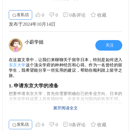
实际能力的提升
如果你也在计划去日本留学，准备工作绝对是重中之重。
首先，了解日本的教育体系和文化是不可或缺的一步。像东京
在留学期间，我深刻感受到，提升自己的实际能力远比单纯追
发私信
0
0
0条评论
收藏
求高学历要来的实际。在东东大，我参与了不少科研项目和团
大学这样的一流学府，除了入学考试外，还需要掌握一定的日
队合作，这些经历不仅让我增长了见识，还锻炼了我的团队合
发布于2024年10月14日
语水平。因此，提前学习日语，无论是自学还是报名培训班，
作能力及项目管理能力。因此，有必要在留学期间，主动寻找
都会让你的留学生活更顺利。 同时，申请材料也要提前准备
实习机会，参与项目，从而不断提升自己，这样才能在求职时
好。包括成绩单、推荐信，还有个人陈述。个人陈述一定要突
更加自信。
小蔚学姐
出你的特色和对专业的热爱，这会帮助你在众多申请者中脱颖
关注
总结与展望
而出。
留学生活是一次宝贵的成长经历，每个人的选择和挑战都不尽
2. 在日本的生活所需
在这篇文章中，让我们来聊聊关于留学日本，特别是如何进入
相同。在选择学校时，要清楚自己的理想与职业发展方向；在
东京大学
这个顶尖学府的种种经历和心得。作为一名曾经的留
留学过程中，积极拓展人际网络，提升实际能力。无论怎样，
到达日本后，你会发现这里的生活方式与国内有很大不
学生，我希望能分享一些实用的建议，帮助你顺利踏上留学之
坚持自己的追求，一步一步走向梦想，终将成就美好的未来。
同。首要的一点就是固定开支，尤其是住宿和饮食。日本的物
旅。
希望我的这些观点能够帮助到即将踏上留学之路的你们，愿你
价相对较高，但有一些经济实惠的选择。比如，大学附近的小
们都能在异国他乡收获梦想与成长。
1. 申请东京大学的准备
吃，或者便利店的便当，既美味又能省下不少钱。 另外，建议
你下载一些生活必备的应用，比如交通导航和外卖平台，这会
想要申请东京大学，首先你需要明确自己的专业方向。日本的
让你在陌生的城市中游刃有余。记得保持开放的心态，多尝试
大学在学科设置上具有独特性，许多专业与国内的有所不同。
因此，提前了解你所申请专业的课程内容及学习要求非常重
日本的美食，参加一些社交活动，认识新朋友，生活会变得更
展开阅读全文
要。可以通过学校官网、社交媒体以及留学论坛获取相关信
加丰富多彩。
息，做到心中有数。 其次，学术成绩是最为关键的部分。大多
数热门专业会对申请者的成绩有较高的要求。为了提高竞争
3. 学习与资源
发私信
0
0
0条评论
收藏
力，建议你在本科阶段努力提高自己的GPA，尤其是在相关课
在学习上，日本的教育注重实践与创新。课堂上的讨论常
程上的表现。同时，语言能力也是不可忽视的一环，不论是日