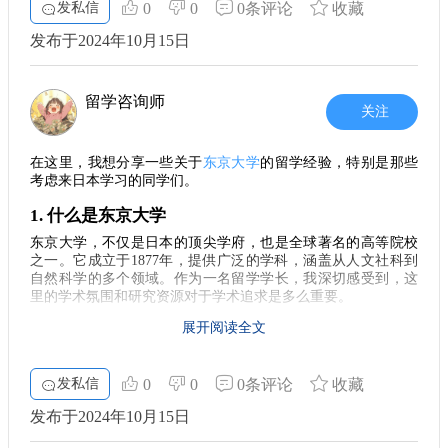
的咨询服务，帮助学生量身定制留学计划。此外，他们的资料
会。
发私信
0
0
0条评论
收藏
齐全、对日本院校的了解深入，让你在申请过程中更加安心。
5. 知识的积累
发布于2024年10月15日
语言准备
相比于进入职场，选择留学能够让你在专业领域获得更深厚的
知识积累。东京大学的教学质量可以帮助学生在各自的专业领
去日本留学，语言是一道不可忽视的门槛。虽然有些学校
域内脱颖而出，进而为未来的职业发展铺平道路。从这一点来
留学咨询师
提供英语授课的课程，但掌握日语绝对是你在日常生活和学习
关注
看，赴日留学也许是实现个人价值的重要途径。
中取得成功的关键。为了能够顺利融入日本的学习和生活环
境，建议提前进行日语学习。可以考虑报名参加一些线上或线
6. 重新审视目标
在这里，我想分享一些关于
东京大学
的留学经验，特别是那些
下的日语课程，打好基础是你出国后顺利生活的保障。
许多同学在选择留学与就业之间犹豫不决时，常常可以考虑自
考虑来日本学习的同学们。
己的长远目标。如果你的职业方向明确，并且希望在专业上有
文化适应
1. 什么是东京大学
更深入的理解，留学可能是通向成功的有效途径。正如我身边
许多留学的学长们所说，回国后，留学经历让他们在求职中具
为了更好地适应日本的文化，了解一些基本的文化习俗十
东京大学，不仅是日本的顶尖学府，也是全球著名的高等院校
备了更强的竞争力。 总体而言，留学与找到理想就业岗位之间
分必要。日本是一个注重礼仪的国家，所以在与人交往时，保
之一。它成立于1877年，提供广泛的学科，涵盖从人文社科到
并无绝对优劣之分。每个人的情况不同，关键在于结合自己的
持礼貌、遵循社会规则是非常重要的。此外，日本的饮食、气
自然科学的多个领域。作为一名留学学长，我深切感受到，这
实际需求与职业规划，做出适合自己的选择。希望每位正在考
里的学术氛围和研究资源对于学术追求是多么重要。
候等方面也有其独特之处，提前做好功课，有助于减少你在留
虑留学的朋友，都能够认真思考，找到属于自己的道路。无论
学初期的文化冲击。
你选择了东京大学，还是勇闯职场，只要努力，未来一定会为
展开阅读全文
2. 为什么选择东京大学
你打开更多的可能。
留学前的准备
选择东京大学，首先得考虑它的声誉和教学质量。这所学校培
养了许多诺贝尔奖获得者和其他领域的杰出人才，足以体现其
发私信
0
0
0条评论
收藏
在出国之前，一定要做好充分的准备。首先，整理好签
学术水平。此外，校园的多样性也让来自世界各地的留学生能
证、录取通知书等各种必要的文件。其次，提前规划好抵达后
够感受到不同文化碰撞的魅力。与来自不同背景的同学交流，
发布于2024年10月15日
的住宿问题，一些学校会提供宿舍，但也要留意外面的租房市
不仅开阔了视野，也让我在个人发展上受益匪浅。
场。另外，可以通过网络了解一下当地的交通、购物及生活便