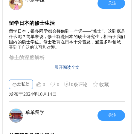
比如JLPT（日本语能力测试），这对于你的留学申请十分重
更好地适应新环境，还能结识到志同道合的朋友。 此外，学长
关注
要。 如果你在这方面有疑惑，可以考虑寻求专业的留学中介，
们在这里也经常会讨论一些关于实习和职业规划的建议。利用
在校期间的资源，争取参加一些相关的实习机会，可以让你在
比如[蔚蓝留学]，他们可以为你提供切合个人情况的建议和指
学术上更具优势，亦能为日后的求职打下基础。
导，帮助你顺利进入你心仪的学校。 ## 3. 适应生活 赴日留学
留学日本的修士生活
后，生活的适应与学习同样重要。初到日本，面对陌生的环境
5. 拥抱挑战与机遇
留学日本，很多同学都会接触到一个词——“修士”。这到底是
和文化，确实会有些不适应。但我建议你积极参与校园活动，
什么呢？简单来说，修士就是日本的硕士研究生，相当于我们
留学生活的确充满挑战，但与此同时，机遇也随之而来。在这
加入社团，结交当地学生和其他国际学生。在交朋友的过程
国内的硕士学位。修士教育在日本十分普及，涵盖多种领域，
里，你将能够感受到不同于国内的学习氛围，以及多元文化的
中，你不仅能锻炼语言能力，还能更深入地了解日本文化。 在
受到了广泛的认可和欢迎。
魅力。尽量调节好自己的情绪，并保持开放的心态，去迎接每
饮食方面，虽然日本的美食令人垂涎，但也要注意饮食的均
一个新挑战。每一次困难都将促进你的成长，每一次成功都将
衡，保持健康。尝试在超市自己做饭，这样不仅能省钱，有助
修士的深度解析
让你更加坚定。 希望本文能够帮助你更清晰地规划进入东京大
于适应当地的饮食习惯，同时也能培养独立生活的能力。 ## 4.
学的路径。在留学的旅途中，记得保持对未来的期待，努力去
在日本，修士的学习时间通常为两年，期间不仅有理论课程，
展开阅读全文
实现自己的梦想！无论遇到什么困难，永远相信自己是能够成
学习与成长 在学习上，日本的教授通常会鼓励学生主动提问，
还有大量的实践和研究任务。无论你是想在科技领域深造，还
功的。
参与讨论。因此，不要害羞，尽量在课上多发言，提升自己的
是热衷于人文学科，修士课程都会为你提供一个良好的平台。
这里的教学方式大多以小班制为主，老师与学生之间的互动非
表达能力。此外，利用学校的各种资源，如图书馆、学术交流
发私信
0
0
0条评论
收藏
常频繁，有助于提升学习效率。
会等，来充实自己的学术知识。 记得在学习之外也要寻找机会
发布于2024年10月14日
提升自己，比如参加实习，或加入项目合作，这将大大增强你
选择修士的理由
的实践能力和职业竞争力。 ## 5. 归国后的思考 每一段留学经
很多留学生选择修士的理由各不相同。有的同学希望通过更深
历都是人生的一次蜕变。结束留学生活后，我时常反思在日本
层次的研究，提升自身的学术水平；有的则希望获取更专业的
单单留学
的点滴。不仅是学业，更是自我认知的深层次提升。文化的交
关注
技能，以增强在全球化就业市场中的竞争力。而日本教育体制
融让人变得更加开放和包容，那段时光将永远留存在心中。 总
强调实践与理论的结合，使得修士阶段的学习更加充实且富有
之，日本留学不仅是获取知识的过程，更是个人成长的旅程。
挑战性。
无论你选择去哪个地方留学，提前做好准备，保持开放的心