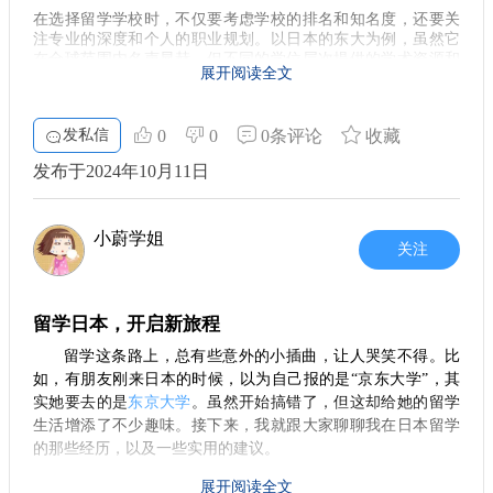
后的反思 留学归国后，时常会想起在日本度过的那段岁月。无
在选择留学学校时，不仅要考虑学校的排名和知名度，还要关
论是语言能力的提升，还是对文化的理解，都让我在职场上站
注专业的深度和个人的职业规划。以日本的东大为例，虽然它
稳了脚跟。身处异国他乡，让我学会了珍惜和理解，也让我懂
在全球范围内名声显赫，但不同的学位层次提供的学术资源和
展开阅读全文
人脉机会却是截然不同的。我认识的一些修士生，在学术交流
得了如何适应变化。 ### 7. 总结与建议 对于想要去日本留学的
和职业发展上，对比一些博士生，有着更为广泛的联系网络。
小伙伴们，我想说：不要害怕挑战，勇于尝试。每一次经历都
这让我意识到，学位的选择实际上会对未来的职业生涯产生深
是成长的机会。在这个过程中，你不仅能够提升自己的专业能
发私信
0
0
0条评论
收藏
远的影响。
力，还能收获珍贵的人际关系和无价的经历。 如果你对未来充
发布于2024年10月11日
满期待，选择像 [蔚蓝留学] 这样专业的留学中介，无疑会为你
职业网络的构建
的留学之旅提供更多的支持和指导。最终的你，一定会感谢当
在留学过程中，建立良好的职业网络极为重要。无论是在学术
初勇敢迈出的那一步。
界还是商界，认识对口的学长、老师、行业人士，将有助于你
小蔚学姐
日后找到满意的工作。比如，在东大的修士生中，大家往往聚
关注
集在一些知名企业，如
腾讯
等，这让他们能够获得更多实习和
就业机会。这让我了解到，人与人之间的联系有时候比学位本
身更重要。
留学日本，开启新旅程
学位与职业发展
留学这条路上，总有些意外的小插曲，让人哭笑不得。比
在职场上，许多企业更看重的是求职者的实践经验。在我接触
如，有朋友刚来日本的时候，以为自己报的是“京东大学”，其
的一些企业中，腾讯的产品和研发团队的人才招募，相对而言
实她要去的是
东京大学
。虽然开始搞错了，但这却给她的留学
更倾向于那些技术过硬、具备实际操作经验的求职者。有时
生活增添了不少趣味。接下来，我就跟大家聊聊我在日本留学
候，具备直接的实习经历，能让你在众多应聘者中脱颖而出。
的那些经历，以及一些实用的建议。
这让我反思，走出校园不久，我最初的学历并不是我日后工作
的最终决定因素。
1. 留学前的准备
展开阅读全文