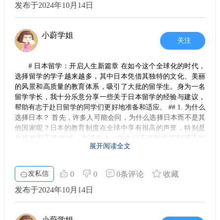
发布于2024年10月14日
常让你思考，而不仅仅是死记硬背。在这种氛围下，你会不断
语还是英语，都需要通过相应的测试来证明自己的能力。
提升自己的思维能力。 而且，各大高校都提供了丰富的学习资
2. 材料准备要细致
源，比如图书馆、实验室和各种社团活动。记得多利用这些资
小蔚学姐
源，向身边的学长请教，也许会获取到很多实用的经验与建
除了学业成绩，申请材料的准备同样不能忽略。一般来说，东
关注
京大学要求提交个人陈述、推荐信及过往的研究经历等。这些
议。
材料的质量直接影响你的申请结果。因此，在撰写个人陈述
4. 文娱与社交
时，要确保突出自己的兴趣、背景，以及为什么选择东京大学
# 日本留学：开启人生新篇章 在如今这个全球化的时代，
和该专业。 推荐信最好选择与你关系密切的教授或研究导师，
选择留学的学子越来越多，其中日本凭借其独特的文化、美丽
学习之余，文娱活动也是留学生活的重要一部分。日本有
他们能够为你提供更具说服力的材料。此外，提前联系这些老
的风景和高质量的教育体系，吸引了大批的留学生。身为一名
丰富的文化活动，比如樱花季节的赏花、夏季的烟火大会。这
师，并给予他们足够的时间准备推荐信也是非常重要的。
留学学长，我十分乐意分享一些关于日本留学的经验与建议，
些都是不错的放松机会，也能让你更深入地了解日本文化。 此
帮助有志于赴日留学的同学们更好地准备和适应。 ## 1. 为什么
3. 确定语言培训和资格考试
外，加入校园社团是结识朋友、提升语言水平的好途径。无论
选择日本？ 首先，许多人可能会问，为什么选择日本而不是其
你对什么感兴趣，都能找到志同道合的人，一起度过愉快的时
在语言能力的提升上，提前参加日语课程绝对是有益的。即便
他国家呢？日本的教育制度在全球中享有很高的声誉，特别是
你申请的是用英语授课的项目，了解一些日常交流的日语会使
光。
在科技和工程领域。在课堂上，学生们不仅能学习到理论知
你在留学生活中受益匪浅。因此，可以选择一些线上课程或者
展开阅读全文
5. 适应与成长
识，还能通过实习、项目等方式积累实践经验。此外，语言的
参加语言培训班，逐步提高语言能力。同时，合理安排留学前
的资格考试，确保你能顺利通过申请过程中的语言要求。
学习也功不可没，虽然日语有一定的难度，但掌握它后，对未
留学的过程虽然充满挑战，但也是成长的宝贵机会。你会
来的职业发展绝对有益。 ## 2. 如何准备留学申请 对于想要申
学会独立思考，学会解决问题，甚至更好地认识自己。每一次
发私信
0
0
0条评论
收藏
4. 了解留学生活
请去日本的同学而言，准备工作是不可忽视的一环。首先，你
的挫折都会让你变得更强大，更从容面对未来。 在结束这段美
一旦顺利进入东京大学，留学生活将展现出完全不同的一面。
发布于2024年10月14日
需要明确自己的留学目标，根据自己的兴趣选择适合的专业和
好的时光后，你定会带着满满的回忆和经历，继续自己的追梦
你将面对文化差异、学术压力以及生活习惯的转变。因此，建
学校。接下来，准备好相关的材料，如学术成绩单、语言能力
之旅。希望每一个选择留学的人，都能在这个过程中发现自己
议你提前了解日本的生活习惯，像是饮食、交通、以及一些基
证明和个人陈述等。在申请过程中，通常需要参加语言考试，
的无限可能。
本的社交礼仪。多参与一些学校的社团活动，不仅能够帮助你
小蔚学姐