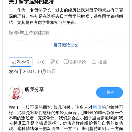
关于留学选择的思考
生活与学习并重
态，都是成功的关键。希望每位有梦想的学子，都能在留学的
作为一名留学学长，过去的经历让我对留学和就业有了更
道路上找到属于自己的明亮未来。
在日本，留学生的生活也同样丰富多彩。除了忙碌的学业，大
深的理解。特别是在选择去日本留学的时候，很多同学都很纠
家还有很多机会参与社团活动，体验日本的文化。例如，很多
结，尤其是在考虑学业和实习的平衡。
大学都有国际学生交流活动或文化节，大家不仅能认识来自各
国的小伙伴，还有机会亲身体验传统的日本文化。
留学与工作的权衡
修士学习的挑战
在中国，尤其是985高校的本科生，拥有较强的就业竞争
展开阅读全文
当然，修士学习并非一帆风顺。面对繁重的学业和各种项目，
力。对于许多拥有
腾讯
实习经历的学生而言，找工作其实并没
有时候会感到压力山大。不过，正是在这种情况下，我们才能
有那么困难。即便实习结束后没有转正，只要你有这个实习经
更好地成长。适应新的学习方式和生活节奏，锻炼我们的时间
历，还是能为日后的求职增添不少筹码。
发私信
0
0
0条评论
收藏
管理能力与自律性，最终这些都将成为我们人生中的宝贵财
富。
研究生的优势
发布于2024年10月15日
总结与展望
很多朋友会问，读研究竟值不值得？我的看法是，如果条
件允许，继续深造确实是个不错的选择。尤其是在一些知名外
总的来说，修士教育在日本是一段值得珍惜的经历。无论是学
听我分享
术的深造，还是个人的成长，都会让你在未来的职业道路上更
企或顶尖企业，如腾讯和阿里，研究生学历能够为你的职业生
关注
加从容。相信每一个选择留学日本的你，都会发现这条路带来
涯提升不少竞争力。
的无穷可能，带着满满的收获和感恩，迎接新的挑战吧！
### 1. 一段不屈的回忆 曾几何时，许多人对
腾讯
的印象并不
时间管理的重要性
好，尤其是对我们这样的年轻人而言，那时候的腾讯就像一个
我们在考虑选择的时候，时间管理是一个不可忽视的因
不羁的叛逆者，充满争议。我们总会在小圈子里自豪地聊起“我
去腾讯工作是个错误选择”，仿佛这样能维护我们自我的价值
素。如果你有机会在大学期间获得腾讯的实习经历，而又不影
观。这种情绪像一把双刃剑，一方面让我们坚持原则，一方面
响考试的准备，那就可以在这两者之间做好权衡和计划。实习