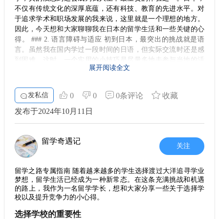
市场趋势。这样稳妥的发展模式，在未来的职业生涯中将为你
不仅有传统文化的深厚底蕴，还有科技、教育的先进水平。对
打下坚实基础。
于追求学术和职场发展的我来说，这里就是一个理想的地方。
因此，今天想和大家聊聊我在日本的留学生活和一些关键的心
美国的机遇
得。 ### 2. 语言障碍与适应 初到日本，最突出的挑战就是语
不过，满怀理想的同学们也要注意到，如果你选择在日本工作
言。虽然我在国内学过一段时间的日语，但实际交流时还是感
几年，攒够经验后再去美国，可能是一个更具竞争力的选择。
到困难。这时，一个实用的小技巧是尽量多地去参与当地的活
在美国，你能接触到更前沿的技术，博采众长。尽管技术的差
展开阅读全文
动，比如加入语言交换小组，结交朋友，慢慢提高口语能力。
距在某种程度上存在，但灵活的思维和实践经验将弥补这些不
足，帮助你驾驭快速变化的行业。
习惯了之后，你会发现，沟通其实不会那么难。 ### 3. 学习方
式的差异 在学习上，我也感受到中日教育的不同。日本的课堂
发私信
0
0
0条评论
收藏
文化与生活的平衡
往往强调参与与实践，而不是单纯的死记硬背。老师鼓励我们
当然，留学不仅仅是为了工作，生活品质也同样重要。日本的
发布于2024年10月11日
提问，并与同学进行讨论，培养了我们的批判性思维和创造
文化独特，可以为你带来全新的视角与体验。在这里，你将感
力。这样的学习方式让我不仅学到知识，还提升了我的综合能
受到从高效的商业环境到宁静的自然氛围，无不让人向往。留
力。 ### 4. 理财与生活成本 当然，留学生活并不是只有学习。
学的过程中，遇到的不仅是学科知识，还有丰富多彩的人生经
留学奇遇记
如何合理安排生活费用，也是我必须面对的挑战。日本的生活
历。这些经历将为你将来的职业发展打下深厚的基础。
关注
成本相对较高，尤其是在东京。前期我做了一份预算计划，尽
总结与行动
量控制开支，比如选择合适的住房和选择公共交通出行。在这
留学之路专属指南 随着越来越多的学生选择渡过大洋追寻学业
里，学会理财是生存的基本技能。 ### 5. 玩转留学生活 让我印
要在留学的旅程中取得成功，首先要明确自己的需求与目标。
梦想，留学生活已经成为一种新常态。在这条充满挑战和机遇
不论是想要在IT行业中深耕还是追求更广泛的职业发展，东大
象深刻的是，在日本的课外活动真是丰富多彩。学校组织了各
的路上，我作为一名留学学长，想和大家分享一些关于选择学
都为你打开了一扇门。思考清楚后，趁早行动，做好计划，坚
种社团，从文化交流到运动，甚至还有美食探秘。参与这些活
校以及提升竞争力的小心得。
定信念，未来将会更加明朗。在这条路上，你一定能够走得更
动让我不仅扩展了社交圈，还了解了更多日本的风俗习惯。留
远。 希望这篇文章能为你的留学选择提供一些启发。如果对留
选择学校的重要性
学生活不仅仅是学习，更是一段自我成长的旅程。 ### 6. 回国
学有更多疑问，随时欢迎交流！