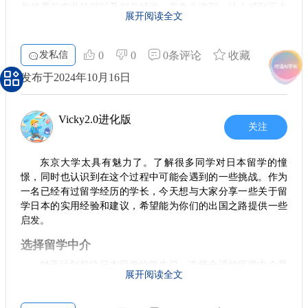
从短期来看，工作往往能带来稳定的收入，这也是很多人的考
为优秀的专业技能以及相关经验。竞争之激烈，让人感到压力
坚定的信念。如果你计划从日本走向美国，做好充分的准备，
虑因素。然而，从长期角度看，高学历可能帮助你在职业发展
展开阅读全文
山大。然而，申请东京大学的条件并没有想象中那么严苛。虽
上走得更远。它不仅能提高你初入职场时的竞争力，更能在未
比如语言能力、专业知识及跨文化交流技巧等，将大大增加你
然这所学校在学术界享有盛誉，但只要你在语言、学术背景等
来的晋升中提供更多机会。因此，如果条件允许，深造是一条
在未来职场中的竞争力。
方面具备一定条件，就具有申请的资格。
值得坚持的道路。
发私信
0
0
0条评论
收藏
总结
2. 学校的多样性
结语
发布于2024年10月16日
留学绝对是一个值得投资的选择，而从日本到美国的路径
在日本，尤其是像东京大学这样的知名院校，提供的学科和方
无论作何选择，都要结合自身的情况和未来的职业规划来思
是一个相对理想的转变。希望每位正在考虑留学的朋友都能根
向非常多样。无论是想学习工程、文科还是自然科学，总能找
考。留学的过程中，你不仅在获取知识，还在培养自己解决问
到符合自己兴趣的课程。这样的多样性与灵活性，使得更多的
据自身的情况，慎重规划自己的留学之路，努力拼搏，成就未
题、应对挑战的能力。希望每位同学都能在这个重要的人生转
Vicky2.0进化版
学生可以根据自身的发展需求选择适合自己的方向，成就未
关注
来。
折点上做出适合自己的明智决定，未来的道路也能更加光明。
来。
选择留学，让我们一起走出国门，拥抱未来吧！
3. 更实际的入学考试
东京大学太具有魅力了。了解很多同学对日本留学的憧
憬，同时也认识到在这个过程中可能会遇到的一些挑战。作为
虽然东京大学也有自己的入学考试，但与一些国内大厂的面试
一名已经有过留学经历的学长，今天想与大家分享一些关于留
程序相比，它的相对透明和规范让人觉得更为踏实。很多情况
下，申请者只需提供合格的语言成绩和学术成绩，便能顺利进
学日本的实用经验和建议，希望能为你们的出国之路提供一些
入考试环节。而这与那些职场“拼杀”相比，无疑压力小得多。
启发。
4. 值得注意的选择
选择留学中介
在了解东京大学的申请流程时，学生们常常会考虑到留学的费
对于计划前往日本留学的学生们，选择合适的留学中介是
用和生活开支。日本的学费和生活费用相对较高，但许多高校
展开阅读全文
至关重要的一步。中介不仅能提供丰富的信息，还能够在申请
提供各种奖学金和经济支持方案，减轻学生的经济负担。这意
过程中给予你必要的支持。比如说，蔚蓝留学就提供了一对一
味着，即使预算有限的同学，也拥有向理想院校发起挑战的机