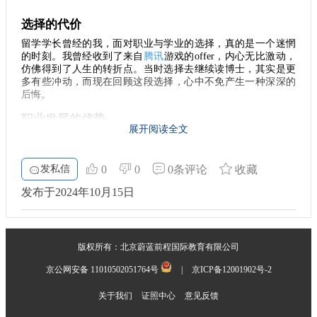
在日本当地的企业，还是在国际公司的实习经历，都会增加你
我认为，留学不仅是一段难忘的经历，还有助于未来的职业发
的竞争力。因此，在选择留学项目时，可以把实习作为一个重
选择的代价
展。在东京大学的学习经历，让我接触到了世界一流的学术研
点考虑的因素。
究和宝贵的人脉资源。无论你将来选择回国发展还是在国际舞
留学学长曾经的我，面对职业与学业的选择，真的是一个迷惘
台上奋斗，这段经历都会成为你职业生涯中一个坚实的基石。
的时刻。我曾经收到了来自
腾讯
游戏的offer，内心无比激动，
网络与人脉的建立
留学不是一条简单的道路，但东京大学无疑是一个值得选择的
仿佛得到了人生的转折点。当时选择去继续读博士，其实是更
高地。如果你也在考虑来日本留学，希望我的分享能为你提供
留学生活是一个扩展人际关系和建立职业网络的绝佳机
多有些冲动，而现在回顾这段选择，心中不免产生一种深深的
一些启发和帮助。相信每个人都能在这片土地上找到属于自己
会。在东大，你将接触到来自全球的优秀同学和教授，有可能
后悔。
的闪光点。
是未来工作的资源。与各类人才建立联系，可以为你提供不同
职业发展的优势
的视野以及职业发展的可能性。此外，许多企业在招聘时，往
展开阅读全文
不可否认，腾讯作为一家知名的互联网公司，能够提供充足的
往也看重应聘者的社交能力。因此，把握好留学期间的社交机
资源和强大的平台，让人一跃而成为行业的先锋。而留学和读
会，将对未来的职业生涯产生积极影响。
博士的经历，虽然能提升学术能力，但在职场上，缺乏实战经
发私信
0
0
0条评论
收藏
验的我却愈加感到无奈。特别是在快速发展的游戏行业，实操
就业市场的变化
经验往往能比学历更具说服力。
发布于2024年10月15日
当我们在选择学位和学校的时候，也要关注行业就业市场
留学与科研的现实
的变化。例如，科技和互联网行业对人才的需求极大，而腾讯
则是这个领域的一颗明珠。市场在变化，毕业生的就业能力和
留学的日子，起初是充满新鲜感的。异国的文化、语言的挑
适应能力也越来越重要。因此，选择一个与未来职业发展紧密
战，构成了全新的生活体验。但是，随着时间的推移，科研的
版权所有：北京蔚蓝前程国际教育有限公司
压力和生活的琐事开始占据了我的大部分时间。埋头苦读的日
联系的学位，将让你的留学生活更具意义。
京公网安备 11010502051764号
|
京ICP备12001902号-2
子里，我渐渐意识到，这并不意味着能给我带来想要的职业起
综合考虑未来的决定
点。学期结束后的实习机会总是与我擦肩而过，那种被市场遗
关于我们
证照中心
意见反馈
忘的感觉实在让人沮丧。
最终，在选择留学时，不仅要考虑知名度，还有未来的职