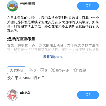
园，世界就在你面前展开。
2. 日本的就业机会
来来嘻嘻
关注
5. 文化体验
即使如此，日本的就业市场依然充满活力。Amazon等大公
司在日本仍有积极的招聘需求，尽管具体情况还需要留意。如
另外，留学在东京还有一个很大的好处就是能够深入体验
在日本留学的过程中，我们常常会遇到许多选择，而其中一个
果你能够在学习期间积累相关的工作经验，这无疑会为你未来
日本文化。从茶道、武道，到动漫、游戏，这座城市包罗万
关键的选择便是继续深造尤其是在东大这样的顶尖学府。如果
的职业道路打下坚实的基础。
你不打算追求博士学位，那么在东大修士的价值就值得我们认
象。在假期时，你可以选择去探访古老的神社，享受宁静的日
真思考。
本庭园，或者参加热闹的夏季祭典，感受到当地人浓厚的文化
3. 面试准备的要点
氛围。每一处都充满了惊喜，让人沉浸其中。
选择的重重考量
提到面试，大家都知道准备工作的重要性。想要在日本的
6. 注意事项
企业中脱颖而出，不仅要精通与专业相关的知识，还得理解企
首先，要明确一点，东大的硕士项目，对于绝大多数学生而
言，确实是一个非常精英化的选择。在这里，你能够接触到顶
业文化。一些公司，如Google在进行国际面试时，可能会与其
当然，要在东京生活、学习，也有一些小贴士需要注意。
尖的学术资源和先进的科研设备，与许多优秀的同学共处一
海外办事处进行合作，你也许会有机会与慕尼黑办公室的招聘
展开阅读全文
首先，语言是一个重要的沟通工具。虽然不少人会说英语，但
堂，进行思想的碰撞。然而，如果你心里已经打定主意不想继
团队进行对接。了解不同地区的招聘流程，会对面试有帮助。
学一点日语绝对会让你方便很多。其次，要注意签证的申请和
续攻读博士学位，那为何还要在东大修读硕士呢？这个问题其
实值得我们再深入探讨。
续签，确保自己的合法身份。还有，尽量融入本地生活，参加
4. 提升自我竞争力
发私信
0
0
0条评论
收藏
一些社交活动，建立友谊，增强归属感。 总结一下，东京是一
世面与人脉
在留学期间，充分利用学校的资源，参与各种社团活动及
个充满机遇与挑战的城市。在这里留学，虽然会遇到一些困
发布于2024年10月15日
实习项目，提升自己的综合素质非常重要。不仅仅是书本知
修士项目给你的，好处之一无疑是能够开阔眼界。参加各种学
难，但每一次的磨炼都会让你变得更加坚韧和独立。如果你也
识，实际操作和人脉资源同样宝贵。学长建议，在留学的这段
术会议，听取不同领域的学术报告，甚至有机会和国际知名学
计划前往这座城市，不妨提前做好准备，迎接属于你的精彩留
者面对面交流。这些经验和人脉在将来求职时可能会起到意想
时间里，要多多走出校园，去了解行业动态，积累相关经验。
学生活！
nis365
不到的作用。你会发现，这份经历不仅仅是学术上的提升，更
关注
5. 适应与挑战
多是一种视野和思维方式的改变。
留学日本，除了学业上的挑战，还有文化适应。语言是一