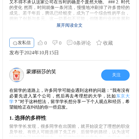
又不得不承认这家公司在当时的确是个庞然大物。 ### 2. 时代
提供的实际经验和学术深造可以互为补充，让你在未来的职场
的变化 然而，时间就像一条河流，慢慢地冲刷掉了许多曾经的
中更具优势。
成见。若干年后，腾讯已经蜕变，成为了一个综合性的平台，
拥抱了创新与多元。这一切看似不可能，但随着行业的发展和
选择的思考
我们观念的变化，我也逐渐接受了当初的选择。有时候，我反
展开阅读全文
而觉得以前的看法显得有些天真，以至于我笑着说：“其实，我
总的来说，如果能够顺利地完成研究生的学业，回国后无
也开始适应这种变化了。” ### 3. 从抗拒到接受的转变 随着对
疑会有更好的机会。当然，这也需要我们给自己足够的信心，
行业理解的深入，我的态度也发生了翻天覆地的变化。那些曾
发私信
0
0
0条评论
收藏
确保有一定的通过概率。如果不具备这样的自信，稳定的工作
经被视为不入流的行为，慢慢地被我解读为行业常态。我的价
机会，如在腾讯等公司，或许更为可靠。经过深思熟虑，从长
值观也因为眼前的薪资而悄然改写。跌宕起伏的职业生涯让我
发布于2024年10月15日
远来看，读研将为未来的发展奠定更扎实的基础。
明白，真正的成熟是能在适应中找到自己的位置，而不是一味
地拒绝。 ### 4. 反思与感悟 这段经历让我明白，其实每个行业
结语
都有其独特的发展逻辑。腾讯的竞争手法可能在后来看会让人
蒙娜丽莎的笑
感到不适，但它确实推动了整个行业的前进。我开始学会以开
关注
留学和就业选择是人生中的重要决策之一，希望每位同学
放的心态去看待这类问题，甚至有时觉得这样的心态会让人更
都能根据自己的情况，做出最适合自己的选择。无论是继续深
具竞争力。其实，抵制的并不是他人的方式，而是我们内心的
造还是走上职场，保持对未来的信心和努力，都是我们成功的
在留学的道路上，许多同学可能会遇到这样的问题：“我有没有
固执。 ### 5. 最后的寄语 所以，回头看看曾经的自我，那
必要先进入某个公司，然后再去考理想的大学，比如
东京大
关键。
段“想去腾讯工作是耻辱”的思维，已然成为我成长路上的一部
学
？”对于这种想法，留学学长想分享一下个人观点和经历，希
分。我们每个人都在不断变化，而适应能力恰恰是这条路上最
望能给正在纠结的你一些启发。
宝贵的财富。我希望每个有志留学的人都能像我一样，在面对
困惑时，找到自己最真实的信念，并从中汲取成长的力量，迎
1. 选择的多样性
接未来的挑战。 在这个不断变化的时代，我们都应该学会调整
自己的观点与态度。去适应，去拥抱变化，成就更好的自己。
留学学长发现，很多同学在出国前，就开始设定了理想的职业
及学校。有些人可能选择了先工作、后留学的路径，认为这可
以增强自己的实践能力，甚至增加留学的竞争力。在日本，很