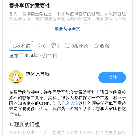
提升学历的重要性
许多留学生选择进入日本企业工作，这无疑是一条积累工
作经验的黄金道路。在日本工作不久后，你就能收集到可观的
首先，攻读硕士学位是一个非常值得投资的过程。如果家庭经
职场反馈和成果，这会让你在申请美国研究生时更具竞争力。
济条件允许，我强烈建议大家考虑继续深造。尤其是在当今竞
争激烈的职场中，拥有更高的学历往往能让你在求职时占据优
你的职位、业绩以及工作中的自我提升是无形的财富，它们都
展开阅读全文
势。更重要的是，读研的这段时间不仅仅是学业的巩固，更是
会在未来的求职中变得至关重要。
个人能力和思维方式的提升。
跨国留学的策略
工作后的挑战
发私信
0
0
0条评论
收藏
从日本跳槽到美国的硕士项目是一个值得考虑的战略。尤
另外，虽然获得
腾讯
等公司的offer非常吸引人，但一旦步入职
发布于2024年10月15日
其是在计算机科学领域，美国的学校享有很高的声望，许多项
场，想要再回到校园深造，就会面临不少困难。工作后，生活
目都是国际顶尖的。留学学长我认为，在日本的经历会让你在
节奏往往变得更加紧张，平衡工作和学习的难度也随之增加。
转向美国时更具优势，帮助你更好地融入其生活和学习环境。
因此，提前利用留学的机会提升自己的学术水平，可能会比在
范冰冰等我
职后寻找再次深造的机会更为明智。
关注
克服挑战与歧视
年龄与学业的关系
不可否认，在留学过程中，尤其是身为亚裔留学生，可能
在留学的旅程中，许多同学可能会觉得选择和申请日本的高校
此外，大家应该意识到，随着年龄的增长，再次回到校园的心
会面临一些文化差异和歧视问题。但这并不是留学的全部，恰
并不如想象中复杂。其实，很多人都在探讨一个主题：相比于
理负担和适应能力也会变得复杂。在年轻的时候，大家更加有
恰相反，经历这些挑战后，你的心理素质和解决问题的能力都
国内知名企业的Offer，进入
东京大学
这样的顶尖学府似乎看起
时间和精力去学习新知识。而到了职场后，转变思维和适应新
会得到提升。重要的是，你从这些经历中学会了应对和反击，
来要容易得多。今天，我作为一名留学学长，想和大家聊聊这
环境的能力就可能减弱。因此，趁着年轻，去追求更高的学位
而不是消沉与畏惧。
个话题。
和更深的知识是一个不错的选择。
1. 现实的门槛
自身选择与未来规划
短期与长期的利益
对于很多毕业生而言，想进入
腾讯
等大公司，往往需要具备极
想要在留学路上取得成功，除了需要清晰的目标，还需要