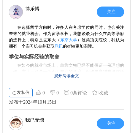
3. 学习与生活
利设施，以便更快地融入新环境。
博乐博
关注
在东京大学求学，不仅仅是课堂上的学习，还有丰富的课外活
学业与生活的平衡
动。学校提供各种社团和活动，面对面的指导和支持使我能更
好地融入校园生活。生活方面，虽然东京的生活成本较高，但
留学期间，你会经历学业和生活的双重挑战。学业上，面
在选择留学方向时，许多人在考虑学位的同时，也会关注
校园附近有许多便利的设施和服务，留学生活并没有想象中那
对新的课程和学习方法，需要积极调整自己的学习技巧。而生
未来的就业机会。作为留学学长，我想谈谈为什么在高等学府
么困难。
活方面，学会处理日常琐事，比如买菜、做饭等，也都是留学
的选择上，特别是去东大（
东京大学
）这类顶尖院校，我认为
生活中必不可少的部分。适当的时间管理，不仅能提高学习效
4. 学习方式与科研机会
拥有一个实习机会并获取
腾讯
的offer更加实际。
率，还能让你的留学生活更加丰富多彩。
在这里，教学方式非常灵活。老师鼓励学生自主学习，积极参
学位与实际经验的取舍
与课堂讨论，建立自己的看法。这种方法不仅能加深对知识的
结语
理解，还激发了我的思考能力。而且，东京大学在科研方面也
在如今的就业市场上，单靠文凭已经不能保证一份理想的
有非常多的机会，很多项目欢迎留学生参与，这为我们进一步
总的来说，留学日本是一个挑战也是一段难得的经历。通
工作。东大无疑是一个令人向往的学府，但如果拿到腾讯这样
的科研能力提升提供了很好的平台。
展开阅读全文
过合理的策划和充分的准备，你可以尽可能减少过程中遇到的
知名企业的offer，那么就值得深思了。在很多时候，能够获得
问题，尽情享受异国的文化与学习生活。希望每一位计划留学
实习和工作经验，往往比单纯的高学历更具优势。工作的实践
5. 如何申请东京大学
的学弟学妹们，都能在这条道路上收获自己想要的成长与快
让你在应对实际问题时更为从容，而这个过程所积累的经验是
发私信
0
0
0条评论
收藏
对于申请东京大学，你需要特别注意几个要点。首先，学习成
乐。不要忘记，蔚蓝留学将是你在这条路上值得信赖的伙伴，
任何书本知识无法替代的。
绩是重要的参考依据，良好的学术背景会为你加分。此外，日
帮助你走得更加顺利！
发布于2024年10月15日
语能力也是一项不可忽视的因素，虽然有些课程提供英语授
实习的重要性
课，但了解日语能够让你更好地融入当地生活和学习环境。申
请时的文书和推荐信同样重要，可以体现出你的个人特点和潜
在留学期间，积极争取实习机会是非常重要的。实习不仅
能。
我已无憾
能让你将理论付诸实践，还能提前适应职场环境，了解行业动
关注
态。这些经历，往往能帮助你在未来求职时脱颖而出。无论是
6. 未来的发展