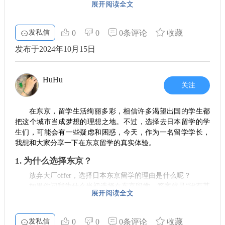
展开阅读全文
多企业也非常看重应聘者的实际经验。因此，一在公司工作一
段时间，接触行业实际，有可能确实会增加你被优质大学录取
的几率。
发私信
0
0
0条评论
收藏
2. 双方的得失
发布于2024年10月15日
不过问题在于，这种策略也有一定的风险。比如说，若你在
腾
讯
等知名企业工作了一段时间，可能会发现身边的工作机会和
发展前景都相对诱人，这让你在何时出国留学的选择上更加犹
HuHu
豫。然而，如果迟迟不去，你可能会错过良好的留学时机，甚
关注
至错过自己向往的学术领域。
3. 时间管理很重要
在东京，留学生活绚丽多彩，相信许多渴望出国的学生都
把这个城市当成梦想的理想之地。不过，选择去日本留学的学
留学学长在留学期间，深刻体会到时间管理的重要性。在职场
生们，可能会有一些疑虑和困惑，今天，作为一名留学学长，
中工作和学习确实是两种截然不同的生活模式。你需要合理安
排工作与考学的时间，保持良好的生活习惯，才能顺利度过这
我想和大家分享一下在东京留学的真实体验。
样的过渡期。如果未能掌握这个平衡，可能会影响到最终的考
试结果和工作表现。
1. 为什么选择东京？
放弃大厂offer，选择日本东京留学的理由是什么呢？
4. 学校与公司的差异
如果你问我为什么当初选择在东京留学，答案就是“没有其
不仅如此，东京大学等高等学府在学术研究和个人发展上的支
展开阅读全文
他选择”。东京不仅是日本的经济中心，更是文化的交汇点。在
持是许多企业无法比拟的。回到学校的你，将会重新接触到新
这里，你能接触到最前沿的科技、最新的潮流和独特的日本文
的理论与理念，与来自不同国家的同学交流，这种转变将极大
化。留学于此，你不仅获得知识，还能拓宽视野，开启无限可
丰富你的视野和思维方式。
发私信
0
0
0条评论
收藏