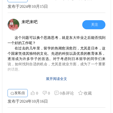
能。
5. 你的目标是什么？
发布于2024年10月15日
2. 生活成本
最终，留学学长认为，思考清楚自己的目标才是最为重要的。
如果你已经下定决心要考东大，便应专注于学业，争取在学术
谈到在东京生活，肯定少不了生活成本的问题。的确，相
上有所突破。然而，如果工作经历对你的未来发展轨迹至关重
来吧来吧
较于其他城市，东京的消费水平相对较高，特别是在住宿和交
关注
要，那这条路也不是错的。重要的是，要清楚自己想要的东
通上。但只要你合理规划，比如选择合适的居住地点、利用公
西，并为之努力。 总之，选择是否先工作再考东大，这是一个
共交通等，生活其实并没有想象中那么贵。此外，东京的便利
极具个体差异的决策。每个人的背景、目标与资源都不尽相
这个问题可以换个思路思考，就是东大毕业之后能否找到
店和超市也提供了许多经济实惠的餐饮选择，让你可以在节省
同，关键在于找到最适合自己的发展路径。希望我的看法能帮
一个好的工作呢？
助你走出迷雾，找到属于自己的留学之路，祝福大家在未来的
预算的同时，品尝到正宗的日本美食。
在过去的几年里，留学的热潮愈演愈烈，尤其是日本，这
征途上，扬帆起航！
3. 学习环境
个国家凭借其独特的文化、先进的科技以及优质的教育体系，
逐渐成为许多学子的首选。对于考虑到日本留学的同学们来
在东京，你会发现学习环境相当友好。无论是大学、语言
说，如何找到合适的机会，尤其是就业方面，成为了一个重要
学校还是职业课程，这里的教学质量都相当高。学校里不仅有
的话题。
经验丰富的老师，还特别注重学生的个性发展。课程设置也非
常灵活，许多学校提供了多种选择，你完全可以根据自己的兴
1. 当前的就业市场
展开阅读全文
趣来规划学习之路。
最近，关于就业市场的讨论不断增加，科技巨头如Google
4. 社交机会
和Indeed正在收紧招募。在这样的情况下，选择合适的留学时机
发私信
0
0
0条评论
收藏
尤为关键。就算有些公司在扩招，但整体来看，这种趋势可能
在社交方面，东京是个很吸引人的城市。你可以通过各种
发布于2024年10月16日
会出现变化。尤其是像Google这样的企业，如果招生计划变
活动认识来自不同国家的人，建立广泛的人际关系。大学的社
动，可能会影响未来的就业形势。
团、活动和展览常常成为人们交流的舞台。只要你勇于走出校