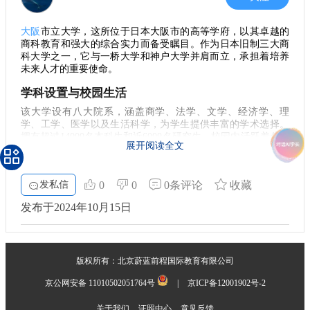
大阪
市立大学，这所位于日本大阪市的高等学府，以其卓越的
商科教育和强大的综合实力而备受瞩目。作为日本旧制三大商
科大学之一，它与一桥大学和神户大学并肩而立，承担着培养
未来人才的重要使命。
学科设置与校园生活
该大学设有八大院系，涵盖商学、法学、文学、经济学、理
学、工学、医学以及生活科学，为学生提供丰富的学术选择。
拥有超过14000名本科生和近6000名研究生，校园内活跃着各种
展开阅读全文
文化交流，极大丰富了留学生的学习和生活体验。此外，校园
设施齐全，包括多个图书馆和研究中心，保障学生的学习需
求。
发私信
0
0
0条评论
收藏
留学机会
发布于2024年10月15日
在大阪市立大学，国际学生的比例约为4%，这为来自多个国家
的留学生提供了良好的交融机会。无论是攻读本科、研究生，
还是参与各种交流项目，你都能在这里找到适合自己的学习路
径。此外，学校的语言要求也是留学生的一大关切，日语能力
版权所有：北京蔚蓝前程国际教育有限公司
测试（JLPT）成绩是必须的，而JTEST则不再列入申请材料。
京公网安备 11010502051764号
|
京ICP备12001902号-2
费用信息
关于我们
证照中心
意见反馈
若你打算申请这所大学，了解费用情况是非常重要的。每年的