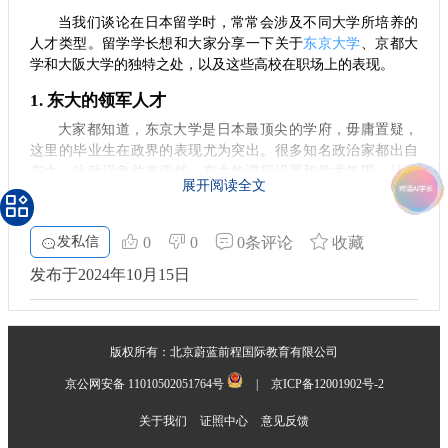
当我们谈论在日本留学时，常常会涉及不同大学所培养的
人才类型。留学学长想和大家分享一下关于
东京大学
、京都大
学和大阪大学的独特之处，以及这些高校在职场上的表现。
1. 东大的领军人才
大家都知道，东京大学是日本最顶尖的学府，毋庸置疑，
这里的毕业生在政界的表现尤为突出。很多知名政治家都出自
东大，这种现象并非偶然。东大的课程设置和学术氛围，让学
展开阅读全文
生在思维模式上更倾向于领袖角色和决策能力的培养。
2. 京大的学术氛围
发私信
0
0
0条评论
收藏
转向京都大学，它与东大相比，更多的是学术研究的标
发布于2024年10月15日
杆。京大的学生通常在理论研究和专业深造中表现优秀。许多
毕业生选择继续攻读更高层次的学位，进入科研机构和高等教
育界。可以说，京大更适合那些渴望钻研知识的人。
版权所有：北京蔚蓝前程国际教育有限公司
3. 阪大的务实选择
京公网安备 11010502051764号
|
京ICP备12001902号-2
而大阪大学则有另外一番风味。这里的毕业生多往企业界
发展，就职率相对较高。阪大注重实践课程，并与多家企业建
关于我们
证照中心
意见反馈
立了紧密的合作关系。这种务实的培养方式，使得学生在毕业