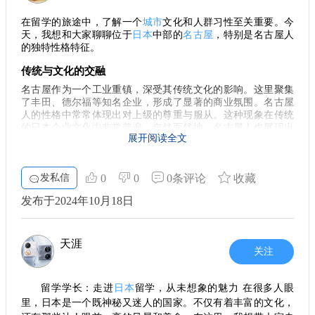
在留学的旅途中，了解一个
城市
文化和人群习性至关重要。今
天，我想和大家聊聊位于
日本
中部的
名古屋
，特别是名古屋人
的独特性格特征。
传统与文化的交融
名古屋作为一个工业重镇，深受其传统文化的影响。这里聚集
了丰田、德尔福等知名企业，形成了显著的商业氛围。名古屋
人的性格中常常体现出对上级的尊重与服从。这种现象在传统
的日本企业文化中非常普遍，自然而然地，名古屋人也展现出
展开阅读全文
一种对组织结构的高度认同。尽管有时他们也会有一些小算
盘，但通常会以一种非常隐蔽的方式来处理。 对于名古屋人来
说，加班似乎成了默认的工作状态。在这里，尊重工作的原则
发私信
0
0
0条评论
收藏
和文化得到坚守，他们愿意投入大量时间来确保完成任务。与
其他大城市相比，名古屋能保留这样鲜明的特点，真是令人称
发布于2024年10月18日
赞。
精打细算的生活方式
天涯
说到名古屋人，务实和节俭几乎是他们文化的标志。在超市
关注
里，最畅销的商品往往是便宜的品牌，各种优惠券在他们的钱
包中总是占据一席之地。他们对购物时机的把控更是严谨，常
常会提前计划好折扣日，从而最大限度地降低支出。 这种节俭
留学学长：走进
日本
留学，从未想象的魅力 在很多人眼
的习惯可以追溯到古老的江户时代，而名古屋人也因此被认为
里，日本是一个既神秘又迷人的国家。不仅有着丰富的文化，
在财务上非常保守。与其他城市的商业文化相比，名古屋的企