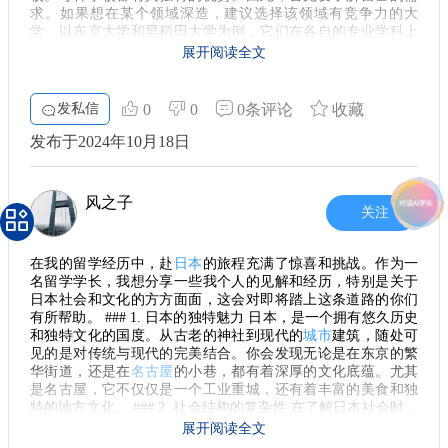
更好地融入这个城市，开启精彩的留学生活。希望每位准备赴
求。如果想在某个领域深造，建议选择该领域有竞争力的大
趣。
日留学的同学，都能在这里找到属于自己的天空！
学。以东京大学和早稻田大学为例，它们在各自的专业学科上
### 5. 自身的成长 留学期间的我，不仅对日本文化有了更深的
都有着极高的声誉。 ## 2. 学习日语的重要性 虽然很多大学提
展开阅读全文
了解，自己的心态也发生了很大的变化。在面对新事物时，我
供英语授课的课程，但是日语是生活和学习的重要工具。在日
逐渐学会了更加开放与包容。与此同时，独立生活的经历让我
本，掌握基本的日语交流能力会让你的留学生活更加顺利，比
变得更加自信，每一次克服困难的过程，都是一种成长。
如与日本当地的朋友交流、寻找实习机会等。而且，学习日语
发私信
0
0
0条评论
收藏
能够更好地理解日本的文化和职场环境。 ## 3. 生活开销与预算
总之，留学日本的经历，是我人生中一段独特而难忘的旅程。
在日本留学，生活成本是不能忽视的一部分。根据地区的不
发布于2024年10月18日
无论是文化的浸润、学习的挑战，亦或是与朋友们的欢聚，这
同，东京的生活开销普遍高于其他地方，比如大阪和福冈。在
些点滴都构成了我在日本的美好回忆。如果你也在考虑赴日留
制定预算时，需要考虑到住宿、交通、饮食等各项开支。推算
学，相信这一切都会给你带来不一样的收获！
出合理的学费、生活费后，再为自己设定一个切合实际的月度
风之子
预算，能让你在留学期间更安心。 ## 4. 实习机会与就业前景
关注
日本有许多公司开放给留学生的实习位置，尤其是大型企业和
跨国公司。如果你期望在日本就业，提前了解相关政策和市场
在我的留学经历中，赴
日本
的旅程充满了惊喜和挑战。作为一
需求是非常必要的。此外，参与实习不仅能更好地融入日本的
名留学学长，我想分享一些我个人的见解和经历，特别是关于
工作文化，还能为将来的就业打下良好的基础。 ## 5. 了解文化
日本社会和文化的方方面面，这会对即将踏上这条道路的你们
习俗 在异国他乡，了解当地的文化习俗可以帮助你更快融入这
有所帮助。 ### 1. 日本的独特魅力 日本，是一个拥有悠久历史
个社会。比如，在日本，礼仪非常重要，懂得使用简单的礼貌
和独特文化的国度。从古老的神社到现代的
城市
建筑，随处可
用语和行为规范可以为你赢得他人好感。同时，多参加社团活
见的是对传统与现代的完美结合。你会发现无论是在东京的繁
动或学校组织的文化交流活动，可以让你结识到更多来自不同
华街道，还是在
名古屋
的小巷，都有着深厚的文化底蕴。尤其
背景的朋友。 ## 6. 寻找可靠的留学中介 为了使留学过程更加
是名古屋，它不仅仅是一个工业重城，还有着丰富的美食和独
顺利，寻找一个靠谱的留学中介大有帮助。在众多中介中，蔚
特的地方文化。 ### 2. 社会结构的复杂性 在了解日本社会时，
蓝留学因其专业和细致的服务而备受好评。选一个合适的中介
会接触到一些特殊的群体，比如所谓的“hei社会”。这个概念可
能够有效降低你的时间成本，帮助你解决入学申请、签证办理
展开阅读全文
以说有点复杂，涉及各种社会现象和文化背景。在学校里，了
等繁琐事项。 总结来说，留学日本不仅仅是学术上的提升，更