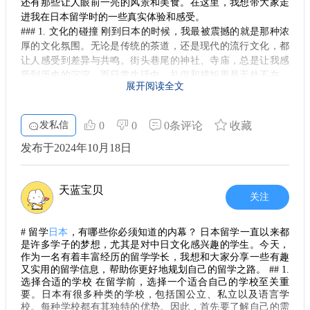
还有那些让人眼前一亮的风景和美食。在这里，我想带大家走
业往往更加追求谨慎的发展策略，名气如丰田便是其典范。即
进我在日本留学时的一些真实体验和感受。
便在经济动荡的时期，名古屋企业也能保持相对的稳定，部分
### 1. 文化的碰撞 刚到日本的时候，我最被震撼的就是那种浓
原因正是因为他们不盲目借贷。
厚的文化氛围。无论是传统的茶道，还是现代的流行文化，都
外向与内向的矛盾
让人感受到差异与共鸣。街头巷尾的神社、寺庙，总是让我感
尽管名古屋人给外界的印象是小气和内向，但这并不足以掩盖
受到历史的沉淀。而日常生活中，礼仪和规矩更是无处不在，
他们在大型社交场合中的存在。在婚礼和葬礼等传统仪式上，
展开阅读全文
让我明白了这种文化中重视彼此尊重的重要性。
他们往往会大力排场，形成一种有趣的对比。这样的行为可能
### 2. 学校里的精彩生活 在我所选择的大学，每天的学习都充
源于他们对外在形象的看重，虽然平日里显得有些谨慎。 名古
满了新鲜感。课程设置非常丰富，除了专业课，还有许多与日
屋人的性格特征中，内向似乎占了很大一部分。他们通常是深
发私信
0
0
0条评论
收藏
本文化相关的选修课程。每当走进教室，总能感受到同学们的
思熟虑的类型，喜欢在社交活动中保持低调。这种内敛的性格
发布于2024年10月18日
热情和对知识的渴望，这种氛围让我的学习变得更加轻松和愉
也导致某些人更倾向于通过负面的传播来维护自己在群体中的
地位。尽管这种群体动态略显复杂，但在大多数情况下，名古
快。与来自不同国家的朋友们一同讨论问题，也让我开阔了视
屋人还是非常友好和善的。
野。
天蓝宝贝
### 3. 朋友的力量 说到在异国他乡生活，朋友的支持尤为重
独特的社交环境
关注
要。在这里，我交到了不少来自各个国家的小伙伴。我们会一
在名古屋，由于文化和社会的背景，外国人的生活可能会遇到
起相约去探索东京的街头，或者在周末去附近的旅游景点游
一些挑战。尽管名古屋的企业发展并不逊色于东京，工资待遇
# 留学
日本
，有哪些你必须知道的内幕？ 日本留学一直以来都
玩。一同分享美食，分享各自的文化，让我们的友谊在欢声笑
也可观，但是作为外国人在这里，可能会面临一些冷漠甚至排
是许多学子的梦想，尤其是对中日文化感兴趣的学生。今天，
语中不断升温。
外的眼光。 不过，名古屋的企业仍然活力满满，特别是对于那
作为一名有着丰富经历的留学学长，我想和大家分享一些有趣
### 4. 美食的诱惑 日本的美食真的是无与伦比。从寿司、拉面
些愿意努力的人来说，机会是相对公平的。如果你能适应名古
又实用的留学信息，帮助你更好地规划自己的留学之路。 ## 1.
屋的生活方式与文化，或许会享受到与其他城市不同的人生体
到各种小吃，每一种都是一种独特的享受。每次和朋友出去吃
选择合适的学校 在留学前，选择一个适合自己的学校至关重
验。 总之，名古屋以其独特的地域文化和民俗为留学生提供了
饭，都会尝试新的餐馆，总能发现新的美味。甚至有时候，闲
要。日本有很多种类的学校，包括国公立、私立以及语言学
丰富的学习和生活素材。了解名古屋人的性格，能够帮助我们
校。每种学校都有其独特的优势。因此，首先要了解自己的需
暇时就会和朋友一起动手做些简单的日式料理，享受厨房的乐