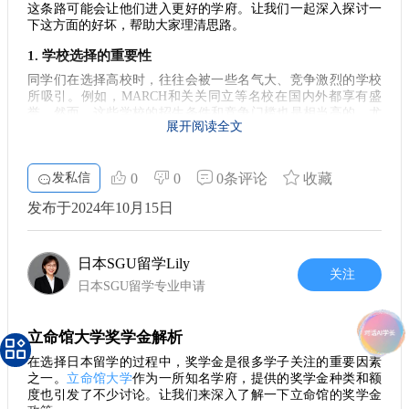
这条路可能会让他们进入更好的学府。让我们一起深入探讨一
习项目。通过参与这些活动，不仅能丰富自己的经历，还能在
下这方面的好坏，帮助大家理清思路。
留学期间积累人脉，为未来就业打下良好的基础。 ### 5. 结论
1. 学校选择的重要性
总而言之，立命馆大学的奖学金对留学生而言，无疑是一份重
要的支持和鼓励。在申请过程中，注重充分准备，利用身边的
同学们在选择高校时，往往会被一些名气大、竞争激烈的学校
资源，积极参与校园活动，才能在留学生活中取得更大的成
所吸引。例如，MARCH和关关同立等名校在国内外都享有盛
誉。然而，这些学校的招生条件和竞争门槛也是相当高的。尤
就。希望每位同学都能找到适合自己的奖学金，为自己的留学
展开阅读全文
其是当我们只有日语N3的语言能力时，想要冲击这些院校，备
之路铺平道路。 在这条留学旅途中，奖学金不仅是经济上的支
考的时间和精力需求都相对较长。要了解自身的情况，选择更
持，更是对自己努力的认可。祝愿每位学子都能在留学路上留
适合的学校进行深造，立命馆无疑是一个不错的选择。
下精彩的足迹！
发私信
0
0
0条评论
收藏
2. 考试方式的灵活性
发布于2024年10月15日
很多同学对于
EJU
（日本留学考试）的看法各不相同。虽然这是
一项可以反映学术能力的考试，但其实通过立命馆的入学考试
获得录取之后，我们同样可以在之后参加EJU。这样一来，即使
日本SGU留学Lily
现在没有必要将EJU作为首要目标，我们也可以在本科阶段通过
关注
它来提升自己的竞争力。这种灵活性让我们在学业和升学计划
日本SGU留学专业申请
上有了更多的选择空间。
3. 合理规划备考时间
立命馆大学奖学金解析
留学学长想提醒大家的是，备战的时间并不一定要赶得非常紧
在选择日本留学的过程中，奖学金是很多学子关注的重要因素
张。尤其是你的日语能力相对较弱时，把注意力放在提高语言
之一。
立命馆大学
作为一所知名学府，提供的奖学金种类和额
水平上要更为重要。简而言之，在立命馆这样的学校学习，将
度也引发了不少讨论。让我们来深入了解一下立命馆的奖学金
会给你提供良好的语言环境和学习资源，为你的日后学业打下