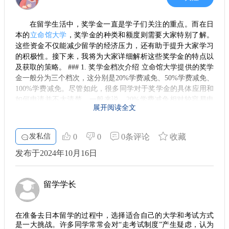
在留学生活中，奖学金一直是学子们关注的重点。而在日
本的
立命馆大学
，奖学金的种类和额度则需要大家特别了解。
这些资金不仅能减少留学的经济压力，还有助于提升大家学习
的积极性。接下来，我将为大家详细解析这些奖学金的特点以
及获取的策略。 ### 1. 奖学金档次介绍 立命馆大学提供的奖学
金一般分为三个档次，这分别是20%学费减免、50%学费减免、
100%学费减免。尽管如此，很多同学对于奖学金的具体应用和
如何申请并不太清楚。一般来说，20%学费减免相对较容易申
展开阅读全文
请，而要想获得50%及以上学费减免，则对学生的学术表现和
综合素质有更高的要求。 ### 2. 全奖的吸引力 提到全奖，很多
同学可能会心动不已。全奖通常是指获得全部学费减免，对于
发私信
0
0
0条评论
收藏
留学生来说，这无疑是非常吸引的一种资助类型。然而，大家
发布于2024年10月16日
要注意，并非申请全奖就一定能轻松获得。 ### 3. 如何提高申
请成功率 提升奖学金申请成功率的关键在于如何准备材料。留
学学长建议，大家在申请前一定要提前做好功课。首先，要详
留学学长
细了解学校的奖学金政策，包括申请时间，所需材料以及评审
标准。此外，个人陈述和推荐信也是相当重要的，确保这些材
料能充分展现你过往的学术能力和未来的目标。 ### 4. 规划留
在准备去日本留学的过程中，选择适合自己的大学和考试方式
学生活 在关注奖学金的同时，合理规划自己的留学生活也是至
是一大挑战。许多同学常常会对“走考试制度”产生疑虑，认为
关重要的。大家可以利用奖学金的机会参与一些社团活动和实