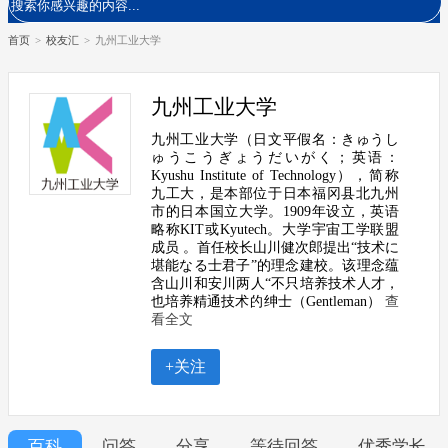
首页
>
校友汇
>
九州工业大学
九州工业大学
九州工业大学（日文平假名：きゅうし
ゅうこうぎょうだいがく；英语：
Kyushu Institute of Technology），简称
九工大，是本部位于日本福冈县北九州
市的日本国立大学。1909年设立，英语
略称KIT或Kyutech。大学宇宙工学联盟
成员 。首任校长山川健次郎提出“技术に
堪能なる士君子”的理念建校。该理念蕴
含山川和安川两人“不只培养技术人才，
也培养精通技术的绅士（Gentleman）
查
看全文
+关注
百科
问答
分享
等待回答
优秀学长