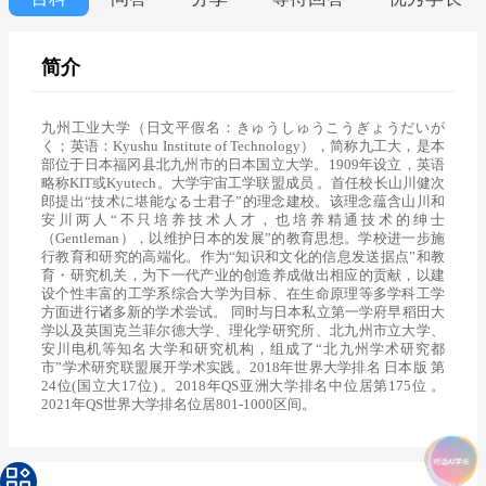
简介
九州工业大学（日文平假名：きゅうしゅうこうぎょうだいが
く；英语：Kyushu Institute of Technology），简称九工大，是本
部位于日本福冈县北九州市的日本国立大学。1909年设立，英语
略称KIT或Kyutech。大学宇宙工学联盟成员 。首任校长山川健次
郎提出“技术に堪能なる士君子”的理念建校。该理念蕴含山川和
安川两人“不只培养技术人才，也培养精通技术的绅士
（Gentleman），以维护日本的发展”的教育思想。学校进一步施
行教育和研究的高端化。作为“知识和文化的信息发送据点”和教
育・研究机关，为下一代产业的创造养成做出相应的贡献，以建
设个性丰富的工学系综合大学为目标、在生命原理等多学科工学
方面进行诸多新的学术尝试。 同时与日本私立第一学府早稻田大
学以及英国克兰菲尔德大学、理化学研究所、北九州市立大学、
安川电机等知名大学和研究机构，组成了“北九州学术研究都
市”学术研究联盟展开学术实践。2018年世界大学排名 日本版 第
24位(国立大17位) 。2018年QS亚洲大学排名中位居第175位 。