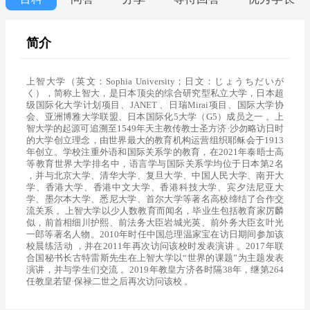
简介
上智大学（英文：Sophia University；日文：じょうちだいが
く），简称上智大，是日本顶尖的综合研究型私立大学，日本超
级国际化大学计划项目、JANET 、日瑞Mirai项目、国际大学协
会、亚洲博雅大学联盟、日本国际化5大学（G5）成员之一 。上
智大学的起源可追溯至1549年天主教传教士圣方济·沙勿略访日时
的大学创立理念，由世界最大的教育机构运营组织耶稣会于1913
年创立。学校注重外语和国际关系学的教育，在2021年泰晤士高
等教育世界大学排名中，语言学与国际关系学均位于日本第2名
，并与北京大学、清华大学、复旦大学、中国人民大学、南开大
学、香港大学、香港中文大学、香港科技大学、宾夕法尼亚大
学、墨尔本大学、悉尼大学、首尔大学等著名高校缔结了合作交
流关系 。上智大学以少人数教育而闻名，毕业生包括教育家厉麟
似，前首相细川护熙、前法务大臣岩城光英、前外务大臣玄叶光
一郎等著名人物。2010年时任中国总理温家宝在访日期间参加该
校晨练活动 ，并在2011年再次访问该校时发表演讲 。2017年联
合国秘书长古特雷斯先生在上智大学以“世界的课题”为主题发表
演讲，并与学生们交流 。2019年教皇方济各时隔38年，继第264