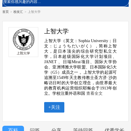
首页
>
校友汇
>
上智大学
上智大学
上智大学（英文：Sophia University；日
文：じょうちだいがく），简称上智
大，是日本顶尖的综合研究型私立大
学，日本超级国际化大学计划项目、
JANET 、日瑞Mirai项目、国际大学协
会、亚洲博雅大学联盟、日本国际化5大
学（G5）成员之一 。上智大学的起源可
追溯至1549年天主教传教士圣方济·沙勿
略访日时的大学创立理念，由世界最大
的教育机构运营组织耶稣会于1913年创
立。学校注重外语和国
查看全文
+关注
百科
问答
分享
等待回答
优秀学长