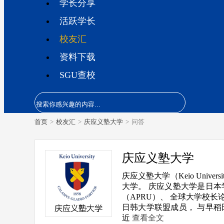
学长分享
活跃学长
校友汇
资料下载
SGU查校
首页
>
校友汇
>
庆应义塾大学
>
问答
庆应义塾大学
庆应义塾大学（Keio Uni
大学。 庆应义塾大学是日本
（APRU）、 全球大学校长论
日韩大学联盟成员， 与早稻
近
查看全文