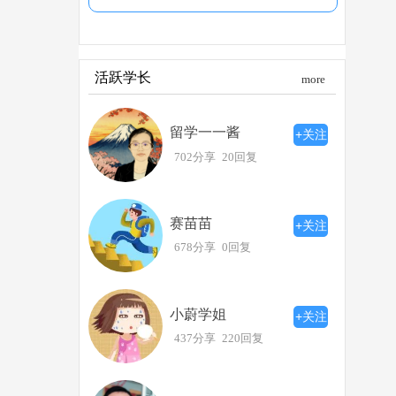
活跃学长
more
留学一一酱
+关注
702分享
20回复
赛苗苗
+关注
678分享
0回复
小蔚学姐
+关注
437分享
220回复