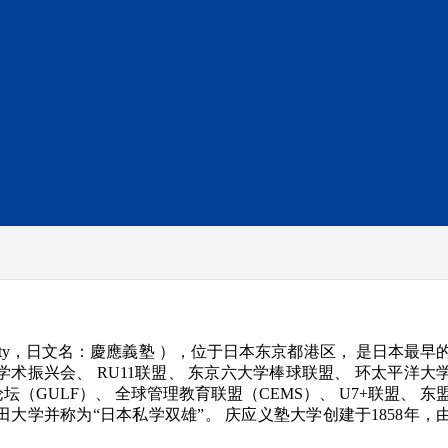
versity，日文名：慶應義塾 ），位于日本东京都港区， 是日本最早
学术振兴会、 RU11联盟、 东京六大学棒球联盟、 环太平洋大
坛（GULF）、 全球管理教育联盟（CEMS）、 U7+联盟、 东
田大学并称为“日本私学双雄”。 庆应义塾大学创建于1858年，