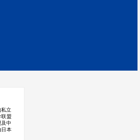
的私立
学联盟
盟及中
由日本