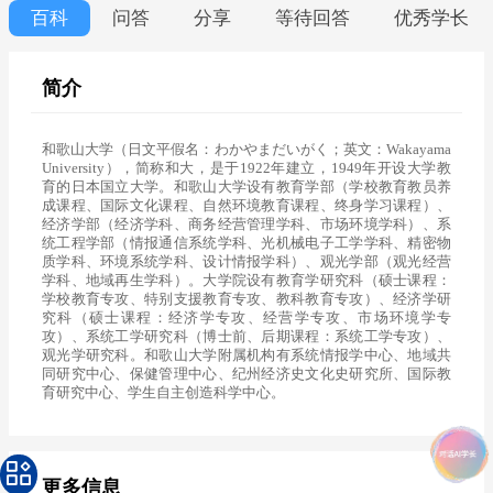
百科
问答
分享
等待回答
优秀学长
简介
和歌山大学（日文平假名：わかやまだいがく；英文：Wakayama
University），简称和大，是于1922年建立，1949年开设大学教
育的日本国立大学。和歌山大学设有教育学部（学校教育教员养
成课程、国际文化课程、自然环境教育课程、终身学习课程）、
经济学部（经济学科、商务经营管理学科、市场环境学科）、系
统工程学部（情报通信系统学科、光机械电子工学学科、精密物
质学科、环境系统学科、设计情报学科）、观光学部（观光经营
学科、地域再生学科）。大学院设有教育学研究科（硕士课程：
学校教育专攻、特别支援教育专攻、教科教育专攻）、经济学研
究科（硕士课程：经济学专攻、经营学专攻、市场环境学专
攻）、系统工学研究科（博士前、后期课程：系统工学专攻）、
观光学研究科。和歌山大学附属机构有系统情报学中心、地域共
同研究中心、保健管理中心、纪州经济史文化史研究所、国际教
更多信息