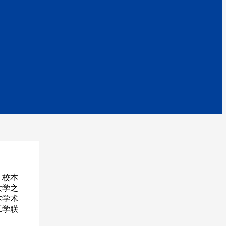
，校本
大学之
本学术
工学联