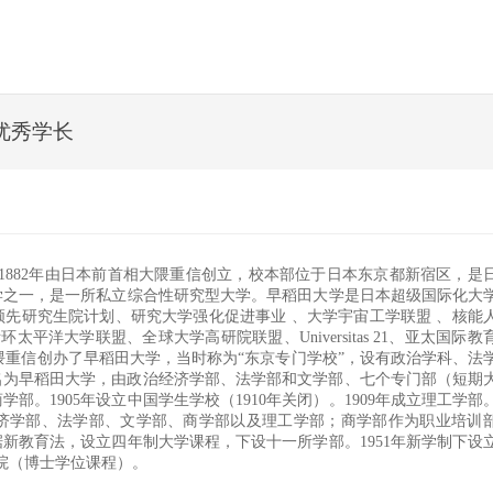
优秀学长
田、早大，1882年由日本前首相大隈重信创立，校本部位于日本东京都新宿区，是
学之一，是一所私立综合性研究型大学。早稻田大学是日本超级国际化大
先研究生院计划、研究大学强化促进事业 、大学宇宙工学联盟 、核能
平洋大学联盟、全球大学高研院联盟、Universitas 21、亚太国际教
首相大隈重信创办了早稻田大学，当时称为“东京专门学校”，设有政治学科、法
，更名为早稻田大学，由政治经济学部、法学部和文学部、七个专门部（短期
学部。1905年设立中国学生学校（1910年关闭）。1909年成立理工学部。
济学部、法学部、文学部、商学部以及理工学部；商学部作为职业培训
据新教育法，设立四年制大学课程，下设十一所学部。1951年新学制下设