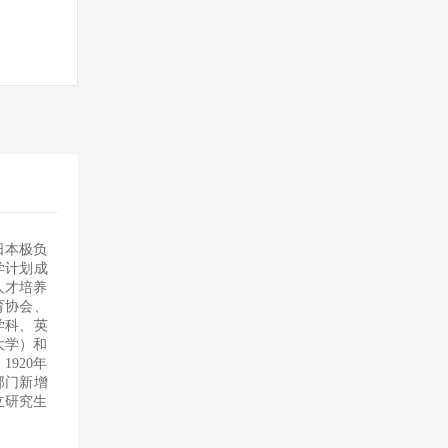
日本极负
学计划成
人才培养
育协会、
学科、英
大学）和
1920年
部门新增
立研究生