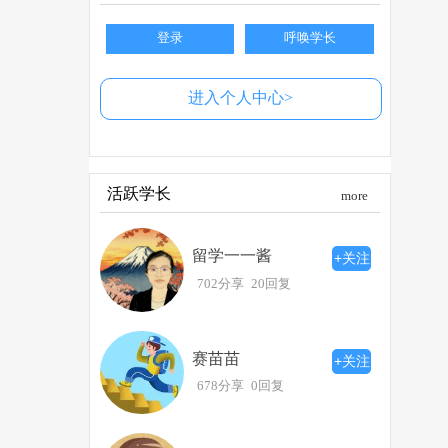
登录
呼唤学长
进入个人中心>
活跃学长
more
留学一一酱
+关注
702分享
20回复
赛苗苗
+关注
678分享
0回复