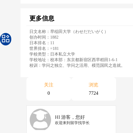
更多信息
日文名称：早稲田大学（わせだだいがく）
创办时间：1882
日本排名：11
世界排名：=181
学校类型：日本私立大学
学校地址：校本部：东京都新宿区西早稻田1-6-1
校训：学问之独立、学问之活用、模范国民之造就。
关注
浏览
0
7724
HI 游客，您好
欢迎来到留学找学长