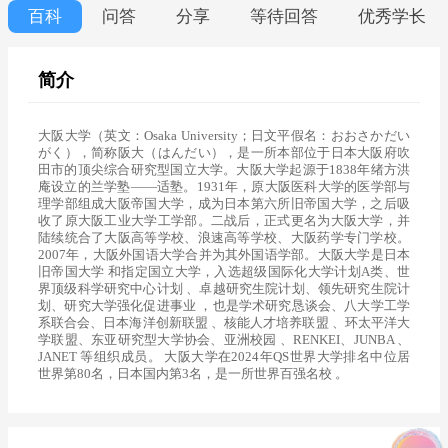
百科
问答
分享
等待回答
优秀学长
简介
大阪大学（英文：Osaka University；日文平假名：おおさかだい
がく），简称阪大（はんだい），是一所本部位于日本大阪府吹
田市的顶尖综合研究型国立大学。大阪大学起源于1838年绪方洪
庵设立的兰学塾——适塾。1931年，原大阪医科大学的医学部与
理学部组成大阪帝国大学，成为日本第六所旧帝国大学，之后吸
收了原大阪工业大学工学部。二战后，正式更名为大阪大学，并
陆续统合了大阪高等学校、浪速高等学校、大阪药学专门学校。
2007年，大阪外国语大学合并为其外国语学部。大阪大学是日本
旧帝国大学 和指定国立大学，入选超级国际化大学计划A类、世
界顶级科学研究中心计划 、卓越研究生院计划、领先研究生院计
划、研究大学强化促进事业 ，也是学术研究恳谈会、八大学工学
系联合会、日本海洋创新联盟 、核能人才培养联盟 、环太平洋大
学联盟、东亚研究型大学协会、亚洲校园 、RENKEI、JUNBA 、
JANET 等组织成员。 大阪大学在2024年QS世界大学排名中位居