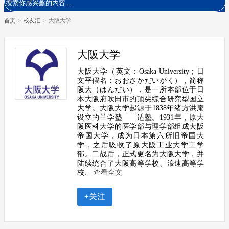
首页
>
校友汇
>
大阪大学
大阪大学
大阪大学（英文：Osaka University；日
文平假名：おおさかだいがく），简称
阪大（はんだい），是一所本部位于日
本大阪府吹田市的顶尖综合研究型国立
大学。大阪大学起源于1838年绪方洪庵
设立的兰学塾——适塾。1931年，原大
阪医科大学的医学部与理学部组成大阪
帝国大学，成为日本第六所旧帝国大
学，之后吸收了原大阪工业大学工学
部。二战后，正式更名为大阪大学，并
陆续统合了大阪高等学校、浪速高等学
校、
查看全文
+关注