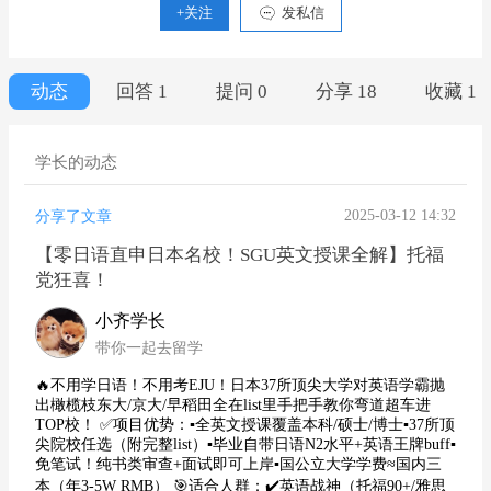
+关注
发私信
动态
回答 1
提问 0
分享 18
收藏 1
学长的动态
2025-03-12 14:32
分享了文章
【零日语直申日本名校！SGU英文授课全解】托福
党狂喜！
小齐学长
带你一起去留学
🔥不用学日语！不用考EJU！日本37所顶尖大学对英语学霸抛
出橄榄枝东大/京大/早稻田全在list里手把手教你弯道超车进
TOP校！ ✅项目优势：▪️全英文授课覆盖本科/硕士/博士▪️37所顶
尖院校任选（附完整list）▪️毕业自带日语N2水平+英语王牌buff▪️
免笔试！纯书类审查+面试即可上岸▪️国公立大学学费≈国内三
本（年3-5W RMB） 🎯适合人群：✔️英语战神（托福90+/雅思