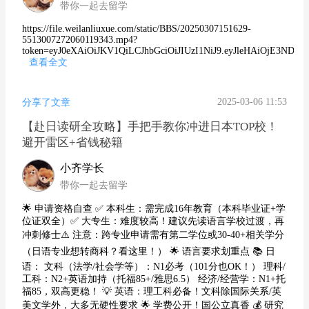
带你一起去留学
https://file.weilanliuxue.com/static/BBS/20250307151629-
5513007272060119343.mp4?
token=eyJ0eXAiOiJKV1QiLCJhbGciOiJIUzI1NiJ9.eyJleHAiOjE3NDEz
查看全文
2025-03-06 11:53
分享了文章
【赴日读研全攻略】手把手教你冲进日本TOP校！
避开雷区+省钱秘籍
小齐学长
带你一起去留学
🌟 申请资格自查 ✅ 本科生：需完成16年教育（本科毕业证+学
位证双全）✅ 大专生：难度较高！建议先读语言学校过渡，再
冲刺修士⚠️ 注意：跨专业申请需有第二学位或30-40+相关学分
（日语专业想转商科？看这里！） 🌟 语言要求划重点 📚 日
语： 文科（法学/社会学等）：N1必考（101分也OK！） 理科/
工科：N2+英语加持（托福85+/雅思6.5） 经济/经营学：N1+托
福85，双高更稳！ 💡 英语：理工科必备！文科除国际关系/英
美文学外，大多无硬性要求 🌟 学费公开！国公立真香 💰 研究