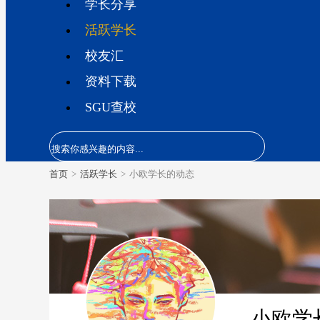
学长分享
活跃学长
校友汇
资料下载
SGU查校
首页
>
活跃学长
>
小欧学长的动态
小欧学