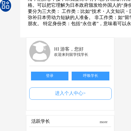
格。可以把它理解为日本政府颁发给外国人的“身
要分为三大类： 工作类：比如“技术・人文知识・
弥补日本劳动力短缺的人准备。 非工作类：如“留
朋友。 特定身份类：包括“永住者”，意味着可以
HI 游客，您好
欢迎来到留学找学长
登录
呼唤学长
进入个人中心>
活跃学长
more