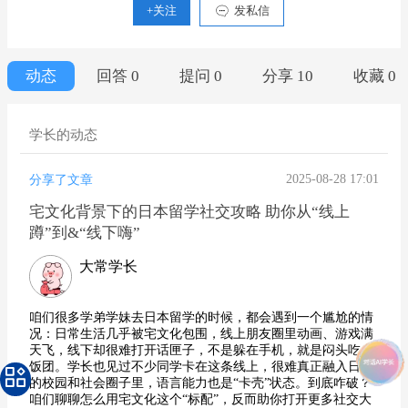
+关注
发私信
动态
回答 0
提问 0
分享 10
收藏 0
学长的动态
2025-08-28 17:01
分享了文章
宅文化背景下的日本留学社交攻略 助你从“线上
蹲”到&“线下嗨”
大常学长
咱们很多学弟学妹去日本留学的时候，都会遇到一个尴尬的情
况：日常生活几乎被宅文化包围，线上朋友圈里动画、游戏满
天飞，线下却很难打开话匣子，不是躲在手机，就是闷头吃个
饭团。学长也见过不少同学卡在这条线上，很难真正融入日本
的校园和社会圈子里，语言能力也是“卡壳”状态。到底咋破？
咱们聊聊怎么用宅文化这个“标配”，反而助你打开更多社交大