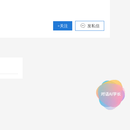
+关注
发私信