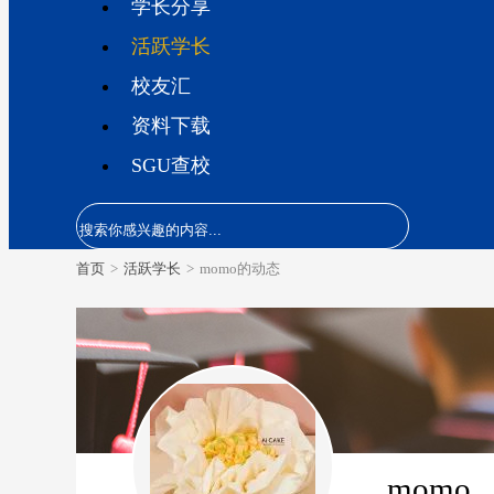
学长分享
活跃学长
校友汇
资料下载
SGU查校
首页
>
活跃学长
>
momo的动态
momo