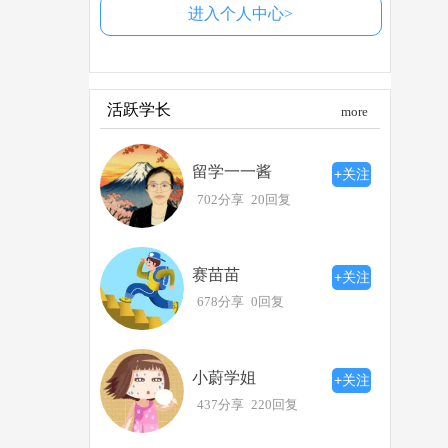
进入个人中心>
活跃学长
more
留学一一酱
+关注
702分享
20回复
赛苗苗
+关注
678分享
0回复
小蔚学姐
+关注
437分享
220回复