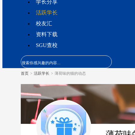
学长分享
活跃学长
校友汇
资料下载
SGU查校
首页
>
活跃学长
>
薄荷味的猫的动态
薄荷味