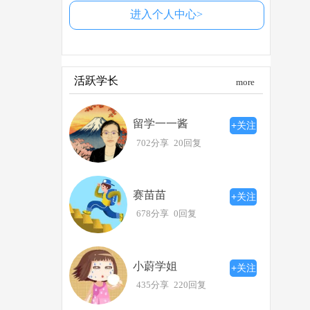
进入个人中心>
活跃学长
more
留学一一酱
+关注
702分享
20回复
赛苗苗
+关注
678分享
0回复
小蔚学姐
+关注
435分享
220回复