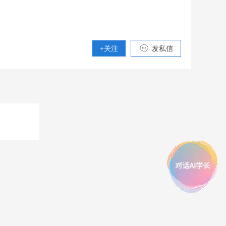
+关注
发私信