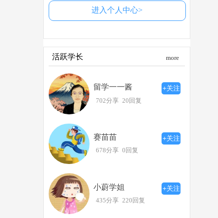
进入个人中心>
活跃学长
more
留学一一酱
+关注
702分享
20回复
赛苗苗
+关注
678分享
0回复
小蔚学姐
+关注
435分享
220回复