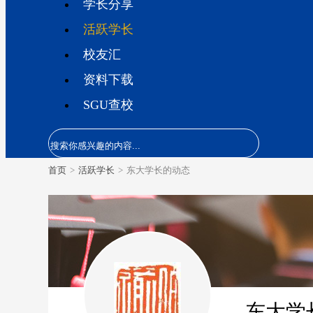
学长分享
活跃学长
校友汇
资料下载
SGU查校
首页
>
活跃学长
>
东大学长的动态
东大学