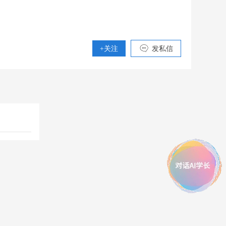
+关注
发私信