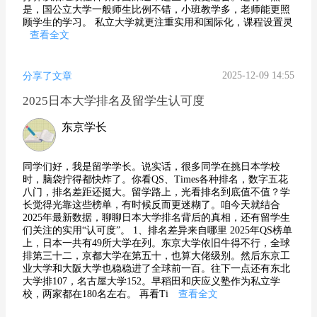
是，国公立大学一般师生比例不错，小班教学多，老师能更照
顾学生的学习。 私立大学就更注重实用和国际化，课程设置灵
查看全文
2025-12-09 14:55
分享了文章
2025日本大学排名及留学生认可度
东京学长
同学们好，我是留学学长。说实话，很多同学在挑日本学校
时，脑袋拧得都快炸了。你看QS、Times各种排名，数字五花
八门，排名差距还挺大。留学路上，光看排名到底值不值？学
长觉得光靠这些榜单，有时候反而更迷糊了。咱今天就结合
2025年最新数据，聊聊日本大学排名背后的真相，还有留学生
们关注的实用“认可度”。 1、排名差异来自哪里 2025年QS榜单
上，日本一共有49所大学在列。东京大学依旧牛得不行，全球
排第三十二，京都大学在第五十，也算大佬级别。然后东京工
业大学和大阪大学也稳稳进了全球前一百。往下一点还有东北
大学排107，名古屋大学152。早稻田和庆应义塾作为私立学
校，两家都在180名左右。 再看Ti
查看全文