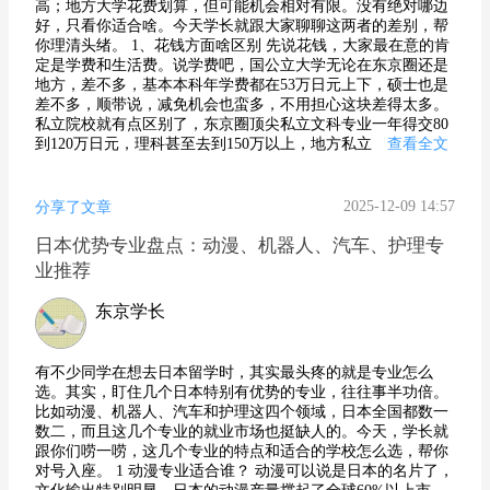
高；地方大学花费划算，但可能机会相对有限。没有绝对哪边
好，只看你适合啥。今天学长就跟大家聊聊这两者的差别，帮
你理清头绪。 1、花钱方面啥区别 先说花钱，大家最在意的肯
定是学费和生活费。说学费吧，国公立大学无论在东京圈还是
地方，差不多，基本本科年学费都在53万日元上下，硕士也是
差不多，顺带说，减免机会也蛮多，不用担心这块差得太多。
私立院校就有点区别了，东京圈顶尖私立文科专业一年得交80
到120万日元，理科甚至去到150万以上，地方私立
查看全文
2025-12-09 14:57
分享了文章
日本优势专业盘点：动漫、机器人、汽车、护理专
业推荐
东京学长
有不少同学在想去日本留学时，其实最头疼的就是专业怎么
选。其实，盯住几个日本特别有优势的专业，往往事半功倍。
比如动漫、机器人、汽车和护理这四个领域，日本全国都数一
数二，而且这几个专业的就业市场也挺缺人的。今天，学长就
跟你们唠一唠，这几个专业的特点和适合的学校怎么选，帮你
对号入座。 1 动漫专业适合谁？ 动漫可以说是日本的名片了，