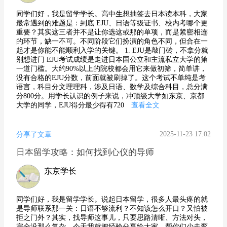
同学们好，我是留学学长。高中生想抽签去日本读本科，大家
最常遇到的难题是：到底 EJU、日语等级证书、校内考哪个更
重要？其实这三者并不是让你选这或那的单项，而是紧密相连
的环节，缺一不可。不同阶段它们扮演的角色不同，但合在一
起才是你能不能顺利入学的关键。 1. EJU是敲门砖，不拿分就
别想进门 EJU考试成绩是走进日本国公立和主流私立大学的第
一道门槛。大约90%以上的院校都会用它来做初筛，简单讲，
没有合格的EJU分数，前面就被刷掉了。这个考试不单纯是考
语言，科目分文理理科，涉及日语、数学及综合科目，总分满
分800分。用学长认识的例子来说，冲顶级大学如东京、京都
大学的同学，EJU得分最少得有720
查看全文
2025-11-23 17:02
分享了文章
日本留学攻略：如何找到心仪的导师
东京学长
同学们好，我是留学学长。说起日本留学，很多人最头疼的就
是导师联系那一关：日语不够流利？不知该怎么开口？又怕被
拒之门外？其实，找导师这事儿，只要思路清晰、方法对头，
完全没那么复杂。今天我就把经验分享给大家，帮你们少走弯