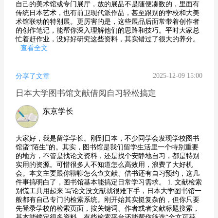
自己的美术馆或专门展厅，放的展品不是随便凑数的，里面有
传统日本艺术，也有前卫现代派作品，甚至跟别的学校和大美
术馆联动的特别展。更厉害的是，这些展品后面常带着创作者
的创作笔记，能帮你深入理解他们的思路和技巧。平时大家总
忙着赶作业，没好好研究这些资料，其实错过了很大的养分。
查看全文
2025-12-09 15:00
分享了文章
日本大学图书馆文献借阅自习轻松搞定
东京学长
大家好，我是留学学长。刚到日本，不少同学会发现学校图书
馆蛮“陌生”的。其实，图书馆是我们留学生活里一个特别重要
的地方，不管是找论文资料，还是找个安静地自习，都是特别
实用的资源。可惜很多人不知道怎么高效用，浪费了大好机
会。本文主要跟你聊聊怎么查文献、借书还有自习预约，这几
件事搞明白了，图书馆基本能搞定日常学习需求。 1. 文献检索
别慌工具用起来 写论文没文献就很难下手，日本大学图书馆一
般都有自己专门的检索系统。刚开始其实挺复杂的，但你只要
先登录学校的检索页面，按关键词、作者或者文献标题搜索，
基本能锁定很多资料。有些检索平台还能帮你筛选“全文可获