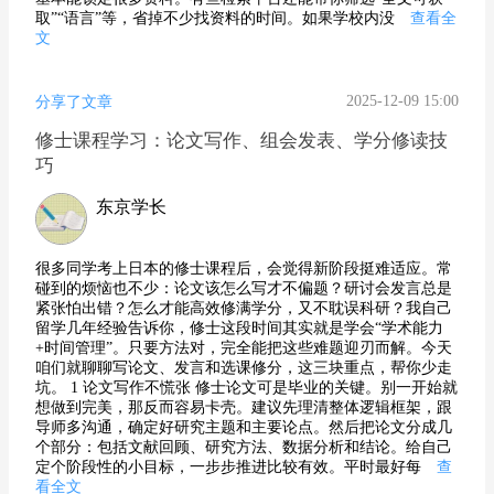
取”“语言”等，省掉不少找资料的时间。如果学校内没
查看全
文
2025-12-09 15:00
分享了文章
修士课程学习：论文写作、组会发表、学分修读技
巧
东京学长
很多同学考上日本的修士课程后，会觉得新阶段挺难适应。常
碰到的烦恼也不少：论文该怎么写才不偏题？研讨会发言总是
紧张怕出错？怎么才能高效修满学分，又不耽误科研？我自己
留学几年经验告诉你，修士这段时间其实就是学会“学术能力
+时间管理”。只要方法对，完全能把这些难题迎刃而解。今天
咱们就聊聊写论文、发言和选课修分，这三块重点，帮你少走
坑。 1 论文写作不慌张 修士论文可是毕业的关键。别一开始就
想做到完美，那反而容易卡壳。建议先理清整体逻辑框架，跟
导师多沟通，确定好研究主题和主要论点。然后把论文分成几
个部分：包括文献回顾、研究方法、数据分析和结论。给自己
定个阶段性的小目标，一步步推进比较有效。平时最好每
查
看全文