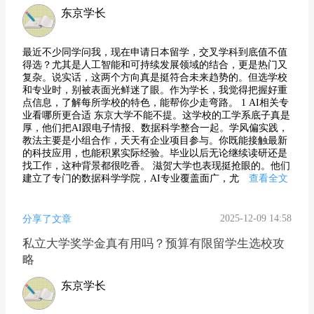
东京学长
最近不少同学问我，现在申请日本留学，交叉学科到底值不值
得选？尤其是人工智能和可持续发展领域的结合，更是热门又
复杂。说实话，这两个方向真是挺符合未来趋势的。但选学校
和专业时，别被表面光鲜迷了眼。作为学长，我觉得把握好重
点信息，了解每所学校的特色，能帮你少走弯路。 1 AI相关专
业看哪所更合适 东京大学不能不提。这学校的工学系底子真是
厚，他们把AI跟电子情报、数据科学整合一起。学风偏实践，
教法主要是小组合作，天天有企业项目参与。你既能接触最新
的科技应用，也能积累实际经验。毕业以后无论继续读研还是
找工作，这种背景都很吃香。 滋贺大学也表现挺抢眼的。他们
建立了专门的数据科学学院，AI专业覆盖面广，尤
查看全文
2025-12-09 14:58
分享了文章
私立大学奖学金真有用吗？预算有限留学生选校攻
略
东京学长