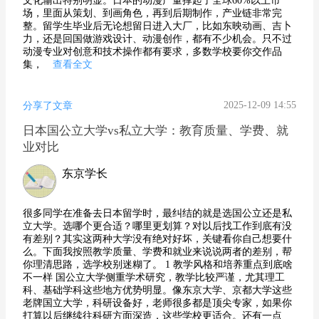
文化输出特别明显。日本的动漫产量撑起了全球60%以上市
场，里面从策划、到画角色，再到后期制作，产业链非常完
整。留学生毕业后无论想留日进入大厂，比如东映动画、吉卜
力，还是回国做游戏设计、动漫创作，都有不少机会。只不过
动漫专业对创意和技术操作都有要求，多数学校要你交作品
集，
查看全文
2025-12-09 14:55
分享了文章
日本国公立大学vs私立大学：教育质量、学费、就
业对比
东京学长
很多同学在准备去日本留学时，最纠结的就是选国公立还是私
立大学。选哪个更合适？哪里更划算？对以后找工作到底有没
有差别？其实这两种大学没有绝对好坏，关键看你自己想要什
么。下面我按照教学质量、学费和就业来说说两者的差别，帮
你理清思路，选学校别迷糊了。 1 教学风格和培养重点到底啥
不一样 国公立大学侧重学术研究，教学比较严谨，尤其理工
科、基础学科这些地方优势明显。像东京大学、京都大学这些
老牌国立大学，科研设备好，老师很多都是顶尖专家，如果你
打算以后继续往科研方面深造，这些学校更适合。还有一点