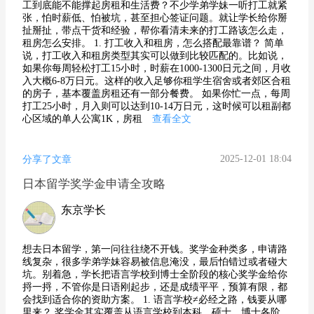
工到底能不能撑起房租和生活费？不少学弟学妹一听打工就紧
张，怕时薪低、怕被坑，甚至担心签证问题。就让学长给你掰
扯掰扯，带点干货和经验，帮你看清未来的打工路该怎么走，
租房怎么安排。 1. 打工收入和租房，怎么搭配最靠谱？ 简单
说，打工收入和租房类型其实可以做到比较匹配的。比如说，
如果你每周轻松打工15小时，时薪在1000-1300日元之间，月收
入大概6-8万日元。这样的收入足够你租学生宿舍或者郊区合租
的房子，基本覆盖房租还有一部分餐费。 如果你忙一点，每周
打工25小时，月入则可以达到10-14万日元，这时候可以租副都
心区域的单人公寓1K，房租
查看全文
2025-12-01 18:04
分享了文章
日本留学奖学金申请全攻略
东京学长
想去日本留学，第一问往往绕不开钱。奖学金种类多，申请路
线复杂，很多学弟学妹容易被信息淹没，最后怕错过或者碰大
坑。别着急，学长把语言学校到博士全阶段的核心奖学金给你
捋一捋，不管你是日语刚起步，还是成绩平平，预算有限，都
会找到适合你的资助方案。 1. 语言学校≠必经之路，钱要从哪
里来？ 奖学金其实覆盖从语言学校到本科、硕士、博士各阶