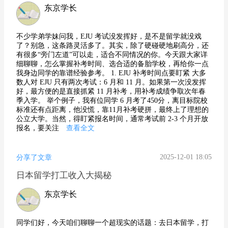
东京学长
不少学弟学妹问我，EJU 考试没发挥好，是不是留学就没戏
了？别急，这条路灵活多了。其实，除了硬碰硬地刷高分，还
有很多“旁门左道”可以走，适合不同情况的你。今天跟大家详
细聊聊，怎么掌握补考时间、选合适的备胎学校，再给你一点
我身边同学的靠谱经验参考。 1. EJU 补考时间点要盯紧 大多
数人对 EJU 只有两次考试：6 月和 11 月。如果第一次没发挥
好，最方便的是直接抓紧 11 月补考，用补考成绩争取次年春
季入学。 举个例子，我有位同学 6 月考了450分，离目标院校
标准还有点距离，他没慌，靠11月补考硬拼，最终上了理想的
公立大学。当然，得盯紧报名时间，通常考试前 2-3 个月开放
报名，要关注
查看全文
2025-12-01 18:05
分享了文章
日本留学打工收入大揭秘
东京学长
同学们好，今天咱们聊聊一个超现实的话题：去日本留学，打