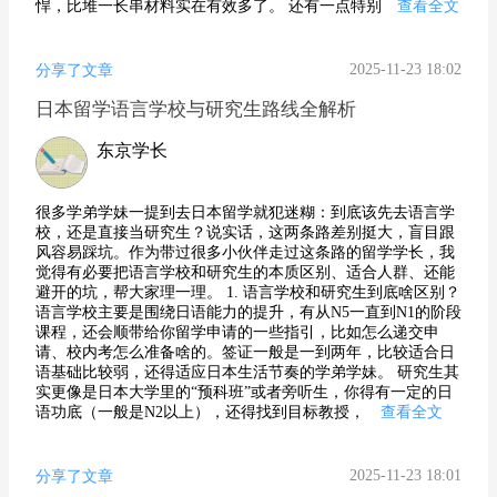
悍，比堆一长串材料实在有效多了。 还有一点特别
查看全文
2025-11-23 18:02
分享了文章
日本留学语言学校与研究生路线全解析
东京学长
很多学弟学妹一提到去日本留学就犯迷糊：到底该先去语言学
校，还是直接当研究生？说实话，这两条路差别挺大，盲目跟
风容易踩坑。作为带过很多小伙伴走过这条路的留学学长，我
觉得有必要把语言学校和研究生的本质区别、适合人群、还能
避开的坑，帮大家理一理。 1. 语言学校和研究生到底啥区别？
语言学校主要是围绕日语能力的提升，有从N5一直到N1的阶段
课程，还会顺带给你留学申请的一些指引，比如怎么递交申
请、校内考怎么准备啥的。签证一般是一到两年，比较适合日
语基础比较弱，还得适应日本生活节奏的学弟学妹。 研究生其
实更像是日本大学里的“预科班”或者旁听生，你得有一定的日
语功底（一般是N2以上），还得找到目标教授，
查看全文
2025-11-23 18:01
分享了文章