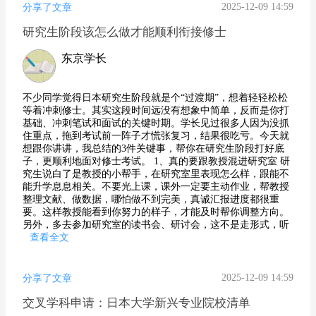
2025-12-09 14:59
分享了文章
研究生阶段该怎么做才能顺利衔接修士
东京学长
不少同学觉得日本研究生阶段就是个“过渡期”，想着轻轻松松
等着冲刺修士。其实这段时间远没有想象中简单，反而是你打
基础、冲刺笔试和面试的关键时期。学长见过很多人因为没抓
住重点，拖到考试前一阵子才慌张复习，结果很吃亏。今天就
想跟你讲讲，我总结的3件关键事，帮你在研究生阶段打好底
子，更顺利地面对修士考试。 1、真的要跟教授混进研究室 研
究生说白了是教授的小帮手，在研究室里表现怎么样，跟能不
能升学息息相关。不要光上课，课外一定要主动作业，帮教授
整理文献、做数据，哪怕做不到完美，真诚汇报进度都很重
要。这样教授能看到你努力的样子，才能及时帮你调整方向。
另外，多去参加研究室的读书会、研讨会，这不是走形式，听
查看全文
2025-12-09 14:59
分享了文章
交叉学科申请：日本大学新兴专业院校清单