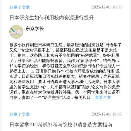
2025-12-01 18:06
分享了文章
日本研究生如何利用校内资源进行提升
东京学长
很多小伙伴刚进日本研究生院，最常碰到的困扰就是“日语学了
又忘”“专业知识跟不上”，甚至怀疑自己选这条路是不是太难
了。别急，这条路上其实有不少能用的“秘密武器”，好好利用
了，升学和生活都能顺畅很多。我作为“留学学长”，结合自己
和同学们的经历，和你聊聊怎么靠校内资源日语和专业能力一
起提上去。 1. 日语别只抱书本 把校内环境变成你的练习场 说
实话，日语应试和日语实战差别挺大。研究生阶段，光死记单
词和语法没用，要让日语真正进入学术和生活场景。日本大学
里的留学生支援中心，几乎都有从基础口语到论文写作的免费
课程，重点在针对你短板进行补强。我一个同学刚来时口语不
自信，参加了一个“语言交换”活动，每周和日
查看全文
2025-12-01 18:05
分享了文章
日本留学EJU考试补考与院校申请备选方案指南