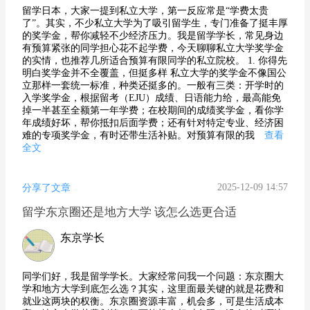
留学日本，大家一提到私立大学，第一反应常是“学费太贵
了”。其实，不少私立大学为了吸引留学生，专门准备了挺丰厚
的奖学金，帮你减轻不少经济压力。我是留学学长，常见身边
有预算紧张的同学担心花不起学费，今天聊聊私立大学奖学金
的实情，也推荐几所适合预算有限同学的私立院校。 1. 你得先
明白奖学金并不全覆盖，但挺多样 私立大学的奖学金不像国公
立那样一套统一标准，种类还挺多的。一般有三类：开学时的
入学奖学金，根据留考（EJU）成绩、日语能力给，最高能免
掉一半甚至全额第一年学费；在校期间的成绩奖学金，看你学
年成绩好坏，帮你抵扣后面学费；还有针对特定专业、经济困
难的专项奖学金，有时还带生活补贴。对预算有限的我
查看
全文
2025-12-09 14:57
分享了文章
留学东京圈还是地方大学 该怎么选更合适
东京学长
同学们好，我是留学学长。大家经常问我一个问题：东京圈大
学和地方大学到底怎么选？其实，这里面最关键的就是花费和
就业这两块的权衡。东京圈资源丰富，机会多，可是生活成本