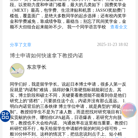
段。以资助力度和申请门槛看，最大的几类如下：国费奖学金
（MEXT）最高，包学费、生活津贴和机票；JASSO奖励费门
槛低，覆盖面广，是绝大多数同学的起步选择；还有校内奖学
金和学费减免，靠成绩争取，最稳当；别忘了民间奖学金，金
额不大但组合起来能补不少。 我一个同学语言学校
查看全文
2025-11-23 18:02
分享了文章
博士申请如何快速拿下教授内诺
东京学长
同学们好，我是留学学长。说起日本博士申请，很多人第一反
应就是“内诺制”难搞，搞得好像只靠硬指标就能刷过去。其
实，博士阶段和硕士不同，关键要看教授能不能看到你是他们
研究上的“搭档”，只要抓住这个点，内诺并没有那么遥远。 1.
明白内诺背后的三条铁律 博士学位申请，就是典型的“师徒
制”。教授招学生不是为了凑人数，而是想找对研究项目有实打
实贡献的伙伴。哪怕你GPA超高，日语爆表，若研究方向脱
节，教授也不大会给内诺。 沟通效率在这里相当重要。教授们
科研忙得不行，每天给留学生申请邮件留的时间少得可怜，一
般10分钟不到。这样的情况下，把信息说到点子上、短小精