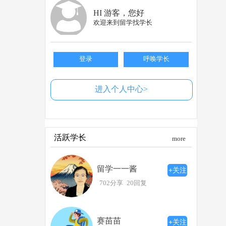
HI 游客，您好
欢迎来到留学找学长
登录
呼唤学长
进入个人中心>
活跃学长
more
留学一一酱
+关注
702分享
20回复
赛苗苗
+关注