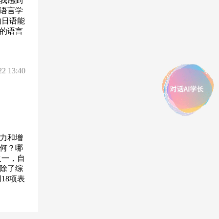
我感到
语言学
的日语能
的语言
22 13:40
力和增
如何？哪
之一，自
。除了综
18项表