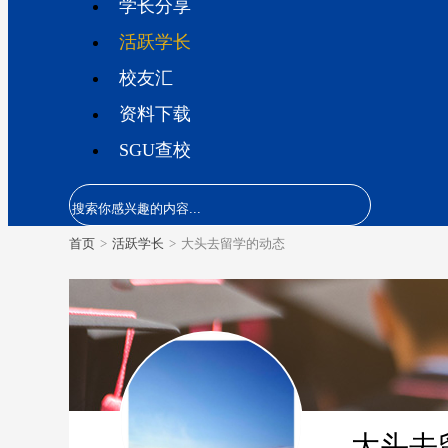
学长分享
活跃学长
校友汇
资料下载
SGU查校
首页
>
活跃学长
>
大头去留学的动态
大头去