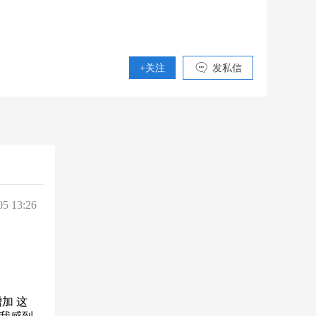
+关注
发私信
05 13:26
加 这