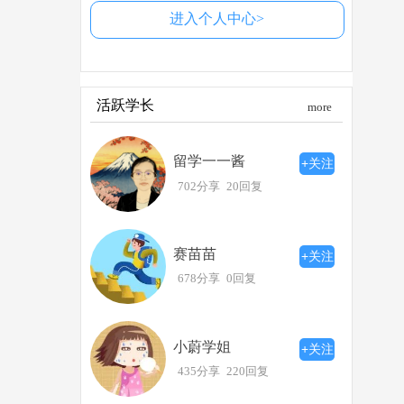
进入个人中心>
活跃学长
more
留学一一酱
+关注
702分享
20回复
赛苗苗
+关注
678分享
0回复
小蔚学姐
+关注
435分享
220回复