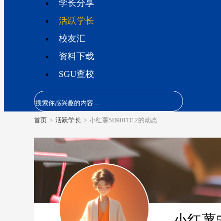
学长分享
活跃学长
校友汇
资料下载
SGU查校
首页
>
活跃学长
>
小红薯5D90FD12的动态
小红薯5