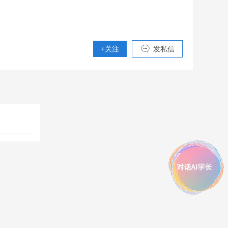
+关注
发私信