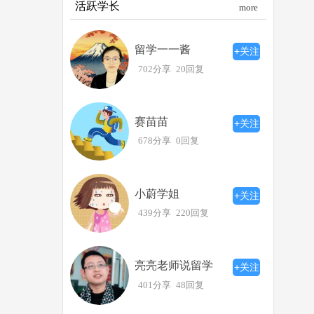
活跃学长
more
留学一一酱
+关注
702分享
20回复
赛苗苗
+关注
678分享
0回复
小蔚学姐
+关注
439分享
220回复
亮亮老师说留学
+关注
401分享
48回复