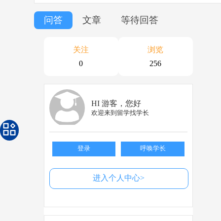
问答
文章
等待回答
关注
浏览
0
256
HI 游客，您好
欢迎来到留学找学长
登录
呼唤学长
进入个人中心>