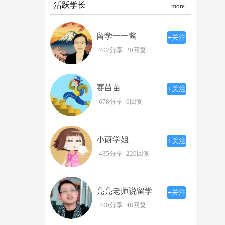
活跃学长
more
留学一一酱
+关注
702分享
20回复
赛苗苗
+关注
678分享
0回复
小蔚学姐
+关注
435分享
220回复
亮亮老师说留学
+关注
400分享
48回复