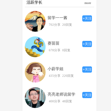
活跃学长
more
留学一一酱
+关注
702分享
20回复
赛苗苗
+关注
678分享
0回复
小蔚学姐
+关注
435分享
220回复
亮亮老师说留学
+关注
400分享
48回复