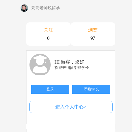
亮亮老师说留学
关注
浏览
0
97
HI 游客，您好
欢迎来到留学找学长
登录
呼唤学长
进入个人中心>