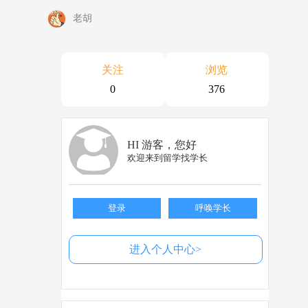
老胡
关注
浏览
0
376
HI 游客，您好
欢迎来到留学找学长
登录
呼唤学长
进入个人中心>