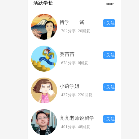
活跃学长
more
留学一一酱
+关注
702分享
20回复
赛苗苗
+关注
678分享
0回复
小蔚学姐
+关注
437分享
220回复
亮亮老师说留学
+关注
401分享
48回复