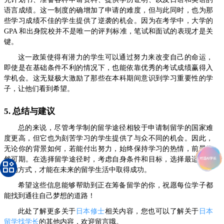
语言成绩。这一制度的确增加了申请的难度，但与此同时，也为那
些学习成绩不佳的学生提供了逆袭的机会。因为在考学中，大学的
GPA 和出身院校并不是唯一的评判标准，笔试和面试的表现才是关
键。
这一政策使得有潜力的学生可以通过努力来改变自己的命运，
即使是在基础条件不利的情况下，也能依靠优秀的考试成绩赢得入
学机会。这无疑极大激励了那些在本科期间意识到学习重要性的学
子，让他们看到希望。
5. 总结与建议
总的来说，尽管考学制的留学途径相较于申请制留学的国家难
度更高，但它也为刻苦学习的学生提供了与众不同的机会。因此，
无论你的背景如何，若能付出努力，始终保持学习的热情，前景依
然可期。在选择留学途径时，考虑自身条件和目标，选择最适合自
己的方式，才能在未来的留学生活中取得成功。
希望这些信息能够帮助到正在筹备留学的你，祝愿每位学子都
能找到通往自己梦想的道路！
此处了解更多关于
日本修士
相关内容，您也可以了解关于
日本
留学找学长
的其他内容，欢迎留言哦。