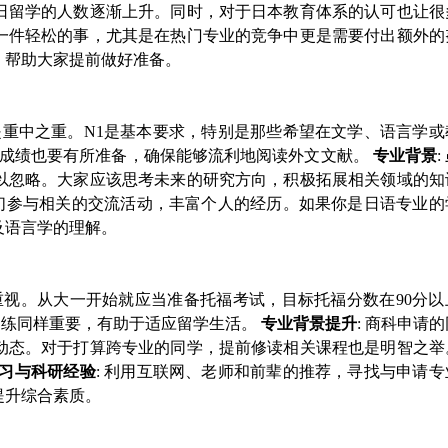
日留学的人数逐渐上升。同时，对于日本教育体系的认可也让很
一件轻松的事，尤其是在热门专业的竞争中更是需要付出额外的
，帮助大家提前做好准备。
是重中之重。N1是基本要求，特别是那些希望在文学、语言学或
福成绩也要有所准备，确保能够流利地阅读外文文献。
专业背景
以忽略。大家应该思考未来的研究方向，积极拓展相关领域的知
学们参与相关的交流活动，丰富个人的经历。如果你是日语专业的
及语言学的理解。
重视。从大一开始就应当准备托福考试，目标托福分数在90分以
力训练同样重要，有助于适应留学生活。
专业背景提升
: 商科申请
动态。对于打算跨专业的同学，提前修读相关课程也是明智之举
习与科研经验
: 利用互联网、老师和前辈的推荐，寻找与申请
提升综合素质。