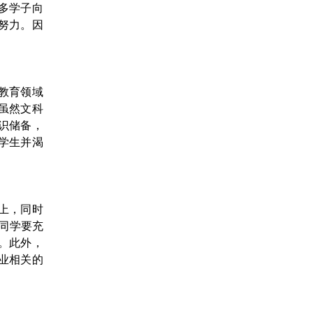
多学子向
努力。因
教育领域
: 虽然文科
识储备，
学生并渴
上，同时
的同学要充
。此外，
专业相关的