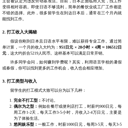
主会被认定为违反劳动基准法。目前，日本正面临用人荒，找工作
变得相对容易。即使日语不够流利，简单的餐饮业或工厂工作都是
不错的选择。此外，很多留学生在到达日本后，通常在三个月内就
能找到工作。
2. 打工收入大揭秘
假设你刚到日本且日语水平有限，难以获得专业工作。通过简
单计算，一个月的收入大约为：
951日元 × 28小时 × 4周 ≈ 106512日
元
，这大约折合5219人民币。这样基本可以满足日常开销。
许多同学会问，如何赚到学费呢？其实，利用语言学校的暑假
或春假，你可以找到更多的工作机会，收入也会相应增加。
3. 打工类型与收入
留学生的打工模式大致可以分为以下几种：
完全不打工型：
不讨论。
偶尔为之型：
例如在餐厅或便利店打工，时薪约900日元，每
周工作1-2天，每天工作3-5小时，月收入2-4万日元，主要是
为了体验生活。
悠闲娱乐型：
一般工作，时薪1000日元，每周3-5天，每天3-5