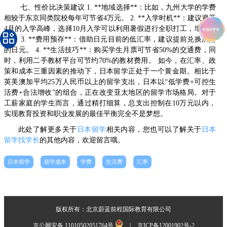
七、性价比决策建议 1. **地域选择**：比如，九州大学的学费
相较于东京同类院校每年可节省4万元。 2. **入学时机**：建议避开
4月的入学高峰，选择10月入学可以利用暑假进行全职打工，增加收
入。 3. **费用预存**：借助日元目前的低汇率，建议提前兑换所需
的日元。 4. **生活技巧**：购买学生月票可节省50%的交通费，同
时，利用二手教材平台可节约70%的教材费用。 如今，在汇率、政
策和成本三重因素的推动下，日本留学正处于一个黄金期。相比于
英美澳加平均25万人民币以上的留学支出，日本以“低学费+可控生
活费+合法增收”的组合，正在改变亚太地区的留学市场格局。对于
工薪家庭的学生而言，通过精打细算，总支出控制在10万元以内，
实现教育投资和职业发展的最佳平衡完全不是梦想。
此处了解更多关于
日本留学
相关内容，您也可以了解关于
日本
留学找学长
的其他内容，欢迎留言哦。
日本留学
留学成本
学费
生活费
汇率
版权所有：北京蔚蓝前程国际教育有限公司
京公网安备 11010502051764号
|
京ICP备12001902号-2