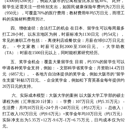
（4300到5200元），例如大阪市的公寓租金比东京低30%。 此外，
留学生还需关注一些特别支出，如国民健康保险年费约为2万日元
（950元），可覆盖70%的医疗费用；教材费用年均5万日元，而理工
科的实验材料费用另计。
四、增收途径：合法打工的机会 在日本、留学生可以每周最多
打工28小时。以东京地区为例，时薪标准为1130日元（约54元），
常见的兼职工作包括： - 离便利店或餐饮业：月薪在9到12万日元左
右。 - 中文家教：时薪可达到2000至3500日元。 - 大学助教
（TA）：时薪在1500日元以上，同时能积累研究经历。
五、奖学金机会：覆盖大量留学生 目前，约35%的留学生可以
申请各种奖学金支持，例如： - 文部科学省奖学金：月资助14.4万日
元（6857元）。 - 各地方自治体提供的奖学金，例如大阪市的“留学
生支援”补贴3万日元。 - 企业奖学金，例如松下育英基金每年提供约
20万日元的支持。
六、实际成本模型：大阪大学的案例 以大阪大学工学部的硕士
课程为例（汇率按20:1计算）： - 学费：107万日元（约5.35万元） -
生活费：月均10万日元×24个月=240万日元（约12万元） - 总收入：
打工收入192万日元（约9.6万元）+奖学金年均10万日元（约1万元）
实际净支出为5.35万+12万-9.6万-1万=6.75万元，日均成本仅为92
元。