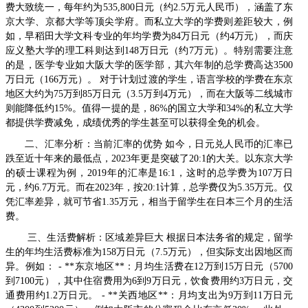
费大致统一，每年约为535,800日元（约2.5万元人民币），涵盖了东
京大学、京都大学等顶尖学府。而私立大学的学费则差距较大，例
如，早稻田大学文科专业的年均学费为84万日元（约4万元），而庆
应义塾大学的理工科则达到148万日元（约7万元）。特别需要注意
的是，医学专业如大阪大学的医学部，其六年制的总学费高达3500
万日元（166万元）。 对于计划过渡的学生，语言学校的学费在东京
地区大约为75万到85万日元（3.5万到4万元），而在大阪等二线城市
则能降低约15%。值得一提的是，86%的国立大学和34%的私立大学
都提供学费减免，成绩优秀的学生甚至可以获得全免的机会。
二、汇率分析：当前汇率的优势 如今，日元兑人民币的汇率已
跌至近十年来的最低点，2023年更是突破了20:1的大关。以东京大学
的硕士课程为例，2019年的汇率是16:1，这时的总学费为107万日
元，约6.7万元。而在2023年，按20:1计算，总学费仅为5.35万元。仅
凭汇率差异，就可节省1.35万元，相当于留学生在日本三个月的生活
费。
三、生活费解析：区域差异巨大 根据日本法务省的规定，留学
生的年均生活费标准为158万日元（7.5万元），但实际支出因地区而
异。例如： - **东京地区**：月均生活费在12万到15万日元（5700
到7100元），其中住宿费用为6到9万日元，饮食费用约3万日元，交
通费用约1.2万日元。 - **关西地区**：月均支出为9万到11万日元