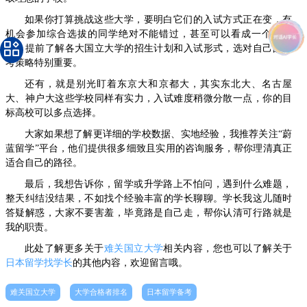
如果你打算挑战这些大学，要明白它们的入试方式正在变，有
机会参加综合选拔的同学绝对不能错过，甚至可以看成一个好机
会。提前了解各大国立大学的招生计划和入试形式，选对自己的报
考策略特别重要。
还有，就是别光盯着东京大和京都大，其实东北大、名古屋
大、神户大这些学校同样有实力，入试难度稍微分散一点，你的目
标高校可以多点选择。
大家如果想了解更详细的学校数据、实地经验，我推荐关注“蔚
蓝留学”平台，他们提供很多细致且实用的咨询服务，帮你理清真正
适合自己的路径。
最后，我想告诉你，留学或升学路上不怕问，遇到什么难题，
整天纠结没结果，不如找个经验丰富的学长聊聊。学长我这儿随时
答疑解惑，大家不要害羞，毕竟路是自己走，帮你认清可行路就是
我的职责。
此处了解更多关于
难关国立大学
相关内容，您也可以了解关于
日本留学找学长
的其他内容，欢迎留言哦。
难关国立大学
大学合格者排名
日本留学备考