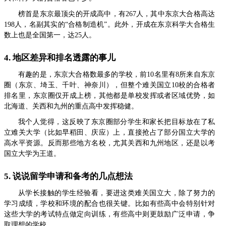
榜首是东京最顶尖的开成高中，有267人，其中东京大合格高达
198人，名副其实的“合格制造机”。此外，开成在东京科学大合格生
数上也是全国第一，达25人。
4. 地区差异和排名透露的事儿
有趣的是，东京大合格数最多的学校，前10名里有8所来自东京
圈（东京、埼玉、千叶、神奈川），但整个难关国立10校的合格者
排名里，东京圈仅开成上榜，其他都是单校发挥或者区域优势，如
北海道、关西和九州的重点高中发挥稳健。
我个人觉得，这反映了东京圈部分学生和家长把目标放在了私
立难关大学（比如早稻田、庆应）上，直接抢占了部分国立大学的
高水平资源。反而那些地方名校，尤其关西和九州地区，还是以考
国立大学为王道。
5. 说说留学申请和备考的几点想法
从学长接触的学生经验看，要进这类难关国立大，除了努力的
学习成绩，学校和环境的配合也很关键。比如有些高中会特别针对
这些大学的考试特点做定向训练，有些高中则更鼓励广泛申请，争
取理想的学校。