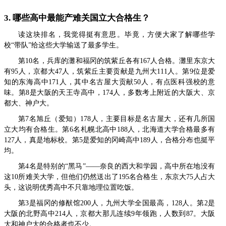
3. 哪些高中最能产难关国立大合格生？
读这块排名，我觉得挺有意思。毕竟，方便大家了解哪些学
校“带队”给这些大学输送了最多学生。
第10名，兵库的灘和福冈的筑紫丘各有167人合格。灘里东京大
有95人，京都大47人，筑紫丘主要贡献是九州大111人。第9位是爱
知的东海高中171人，其中名古屋大贡献50人，有点医科强校的意
味。第8是大阪的天王寺高中，174人，多数考上附近的大阪大、京
都大、神户大。
第7名旭丘（爱知）178人，主要目标是名古屋大，还有几所国
立大均有合格生。第6名札幌北高中188人，北海道大学合格最多有
127人，真是地标校。第5是爱知的冈崎高中189人，合格分布也挺平
均。
第4名是特别的“黑马”——奈良的西大和学园，高中所在地没有
这10所难关大学，但他们仍然送出了195名合格生，东京大75人占大
头，这说明优秀高中不只靠地理位置吃饭。
第3是福冈的修猷馆200人，九州大学全国最高，128人。第2是
大阪的北野高中214人，京都大那儿连续9年领跑，人数到87。大阪
大和神户大的合格者也不少。