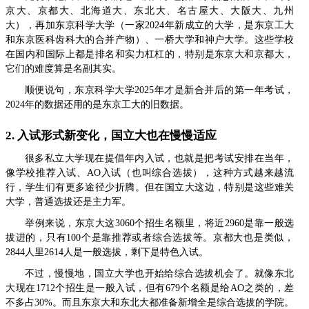
京大、京都大、北海道大、东北大、名古屋大、大阪大、九州
大），再加东京科学大学（一家2024年新成立的大学，是东京工大
和东京医科齿科大的合并产物）、一桥大学和神户大学。这些学校
在国内和国际上都是排名和实力杠杠的，特别是东京大和京都大，
它们的难度算是名副其实。
顺便说句，东京科学大学2025年才是新合并后的第一年考试，
2024年的数据还用的是东京工大的旧数据。
2. 入试形式新变化，国立大也在慢慢适应
很多私立大学现在提倡年内入试，也就是把考试安排在当年，
像学校推荐入试、AO入试（也叫综合选拔），这种方式越来越流
行，学生们有更多途径少折腾。但在国立大这边，特别是这些难关
大学，普通选拔还是主力军。
举例来说，东京大这3060个招生名额里，将近2960是靠一般选
拔进的，只有100个是靠推荐或者综合选拔等。京都大也是类似，
2844人里2614人是一般选拔，剩下是特色入试。
不过，慢慢地，国立大学也开始给综合选拔机会了。就像东北
大现在1712个招生是一般入试，但有679个名额是给AO之类的，差
不多占30%。而且东京大和东北大都准备新增全是综合选拔的学院。