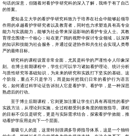
句话的深意，但随着对看护学研究科的深入了解，我终于有了自己
的答案。
爱知县立大学的看护学研究科致力于培养在社会中能够起领导
作用的卓越看护学研究者以及教育者，同时也力求塑造具有高专业
能力与实践能力，能够为社会带来深远影响的看护专业人士。其教
育理念围绕一个核心：站在更广阔的视野中探讨专业领域，以深厚
的知识和技能为社会服务，并通过促进协作和共生社会实现人类尊
严的最终目标。
研究科的课程设置非常全面，尤其是科学的严谨性令人印象深
刻。在博士前期课程中，学生们可以学习诸如看护理论、统计分析
与质性研究等基础知识，为未来的研究和实践打下坚实的基础。这
个阶段，重点不只是学习，而是如何把我们日常的看护行为语言
化，如何通过科学论证告诉别人它是看护学。看护学，是一种深思
熟虑后的行动。
至于博士后期课程，它则更加注重让学生们具有再现性的看护
实践方法，从理论到实施，全过程都受到多角度的细致指导。课程
的目标不仅仅是研究，更是与实际需求结合，探索看护学效能，推
动看护学应用走向下一个层面。
最吸引人的是，这里特别强调多导师指导体系，这是一个独特