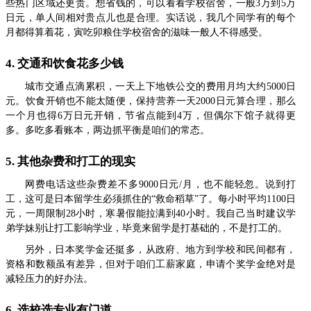
些热门区域还更贵。想省钱的，可以看看学校宿舍，一般3万到5万
日元，单人间相对贵点儿也是合理。实话说，我几个同学有的每个
月都得算着花，寅吃卯粮住学校宿舍的滋味一般人不得感受。
4. 交通和饮食花多少钱
城市交通点滴累积，一天上下地铁公交的费用月均大约5000日
元。饮食开销也不能太随便，保持营养一天2000日元算合理，那么
一个月也得6万日元开销，节省点能到4万，但偶尔下馆子就得更
多。多吃多看账本，两边抓平衡是咱们的常态。
5. 其他杂费和打工的现实
网费电话这些杂费差不多9000日元/月，也不能轻忽。说到打
工，这可是日本留学生必须抓住的“救命稻草”了。每小时平均1100日
元，一周限制28小时，寒暑假能拉满到40小时。我自己当时建议学
弟学妹别让打工影响学业，毕竟来留学是打基础的，不是打工的。
另外，日本奖学金还挺多，从政府、地方到学校和民间都有，
资格和数额虽有差异，但对于咱们工薪家庭，申请个奖学金绝对是
减轻压力的好办法。
6. 选校选专业有门道