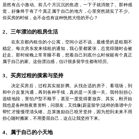
居然有点小激动。前几个月沉沉的焦虑，一下子就消散了。那种感
觉，好像终于有了个真正属于自己的地方，心里突然踏实了不少。
你买房的时候，会不会也有这种恍然大悟的开心？
2、三年漂泊的租房生活
在东京都内租住的小公寓，空间小还不说，最难受的是租期不
稳定。每次房东发来续租的通知，我心里都紧张，总觉得随时会被
赶走。那时候晚上常常睡不着，想着自己到底什么时候能有个真正
属于自己的家。这份漂泊感，估计很多留学生都有经历。
3、买房过程的摸索与坚持
决定买房后，过程其实挺折腾。从找合适的房子、看现场，到
和中介反复沟通，再到各种手续，真的是一关接一关。我特别担心
选错地段，害怕户型不顺手，甚至一度觉得要放弃。其实，刚开始
我也是各种熬夜查资料，问朋友，又找像[蔚蓝留学]这样的靠谱中介
帮忙才慢慢理清头绪。总算激励自己咬牙坚持，因为想到未来不用
担心随时搬家，不用委屈自己，这点让我坚持下来。
4、属于自己的小天地