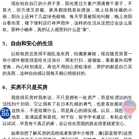
现在站在自己的小房子里，阳光透过大窗户洒满整个屋子，不
算大，但方便又舒服。家具都按我喜欢摆放，墙上挂着珍藏的小
画，阳台上还种了几盆绿色植物。每天早晨被阳光叫醒，晚上坐阳
台看街景，楼下便利店叮咚声陪伴，这样的生活从没想过会这么喜
欢。那种小确幸，真的让人感受到什么是“家”。
5、自由和安心的生活
以前租房总觉得不能乱放东西，怕搬家麻烦，现在随意添置一
些小摆件都觉得是给生活加分。周末打扫，做顿饭，看着窗外四季
变换，内心特别满足。再也不用担心房租涨价，养护的都是自己买
的东西，这种自由感让我每天都心情挺好的。
6、买房不只是买房
我觉得买房对我来说，不只是拥有一处房产，而是给漂泊的生
活找到个归宿。它让我有了在日本扎根的勇气，也更喜欢眼前的生
活。这快乐，不是炫耀什么，而是真心的踏实感。以后，我想在这
小天地里，装满温柔和喜悦。对于你，留学学长建议，有机会也可
以试试，毕竟有个真正的家，会让你在异国的路走得更稳更安心。
如果你想了解买房的流程或者靠谱中介推荐，像[蔚蓝留学]这类