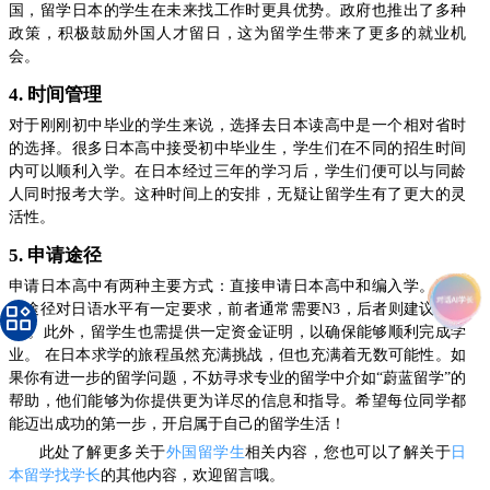
国，留学日本的学生在未来找工作时更具优势。政府也推出了多种
政策，积极鼓励外国人才留日，这为留学生带来了更多的就业机
会。
4. 时间管理
对于刚刚初中毕业的学生来说，选择去日本读高中是一个相对省时
的选择。很多日本高中接受初中毕业生，学生们在不同的招生时间
内可以顺利入学。在日本经过三年的学习后，学生们便可以与同龄
人同时报考大学。这种时间上的安排，无疑让留学生有了更大的灵
活性。
5. 申请途径
申请日本高中有两种主要方式：直接申请日本高中和编入学。这两
种途径对日语水平有一定要求，前者通常需要N3，后者则建议达到
N2。此外，留学生也需提供一定资金证明，以确保能够顺利完成学
业。 在日本求学的旅程虽然充满挑战，但也充满着无数可能性。如
果你有进一步的留学问题，不妨寻求专业的留学中介如“蔚蓝留学”的
帮助，他们能够为你提供更为详尽的信息和指导。希望每位同学都
能迈出成功的第一步，开启属于自己的留学生活！
此处了解更多关于
外国留学生
相关内容，您也可以了解关于
日
本留学找学长
的其他内容，欢迎留言哦。