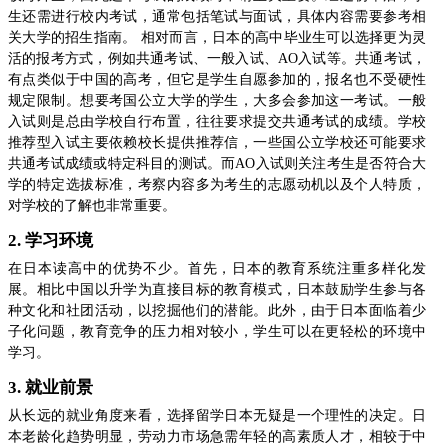
生还需进行校内考试，通常包括笔试与面试，具体内容需要参考相
关大学的招生指南。 相对而言，日本的高中毕业生可以选择更为灵
活的报考方式，例如共通考试、一般入试、AO入试等。共通考试，
有点类似于中国的高考，但它是学生自愿参加的，报名也不受硬性
规定限制。想要考国公立大学的学生，大多会参加这一考试。一般
入试则是总由学校自行布置，往往要求提交共通考试的成绩。学校
推荐型入试主要依赖校长提供推荐信，一些国公立学校还可能要求
共通考试成绩或特定科目的测试。而AO入试则关注考生是否符合大
学的特定选拔标准，考察内容多为考生的志愿动机以及个人特质，
对学校的了解也非常重要。
2. 学习环境
在日本读高中的优势不少。首先，日本的教育系统注重多样化发
展。相比中国以升学为直接目标的教育模式，日本鼓励学生参与各
种文化和社团活动，以挖掘他们的潜能。此外，由于日本面临着少
子化问题，教育竞争的压力相对较小，学生可以在更轻松的环境中
学习。
3. 就业前景
从长远的就业角度来看，选择留学日本无疑是一个理性的决定。日
本老龄化趋势明显，劳动力市场急需年轻的高素质人才，相较于中