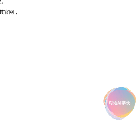
生。
其官网，