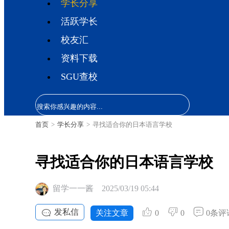
学长分享
活跃学长
校友汇
资料下载
SGU查校
首页
>
学长分享
>
寻找适合你的日本语言学校
寻找适合你的日本语言学校
留学一一酱
2025/03/19 05:44
发私信
关注文章
0
0
0条评