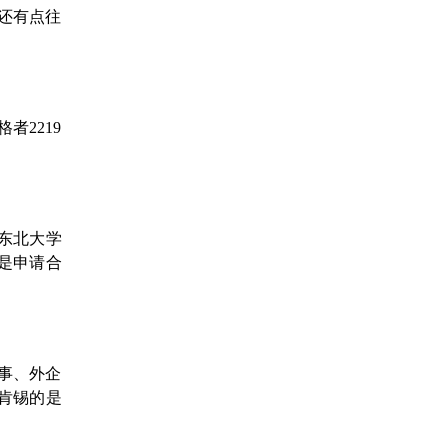
还有点往
者2219
、东北大学
是申请合
事、外企
麦肯锡的是
。