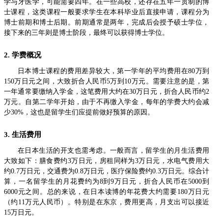
学与牙医学，可能需要四年。在一些高校，还存在五年一贯制的博
士课程，这类课程一般要求学生在本科毕业后直接申请，课程分为
博士前期和博士后期。前期通常是两年，完成后会授予硕士学位，
接下来的三年则是博士阶段，最终可以获得博士学位。
2. 学费概况
日本博士课程的费用差异较大，第一学年的平均费用在80万到
150万日元之间，大致折合人民币5万到10万元。需要注意的是，第
一年通常要缴纳入学金，这笔费用大约在30万日元，折合人民币约2
万元。自第二学年开始，由于不再缴入学金，每年的学费大约会减
少30%，这也是留学生们应提前做好预算的原因。
3. 生活费用
在日本生活的开支也需考虑。一般而言，留学生的月生活费用
大致如下：膳食费约3万日元，房租同样为3万日元，水电气费用大
约0.7万日元，交通费为0.8万日元，医疗保险费约0.3万日元。综合计
算，一名留学生的月花费约为8到9万日元，折合人民币在5000到
6000元之间。总的来说，在日本读博的年花费大约需要180万日元
（约11万元人民币）。特别是在东京，费用更高，月支出可以接近
15万日元。