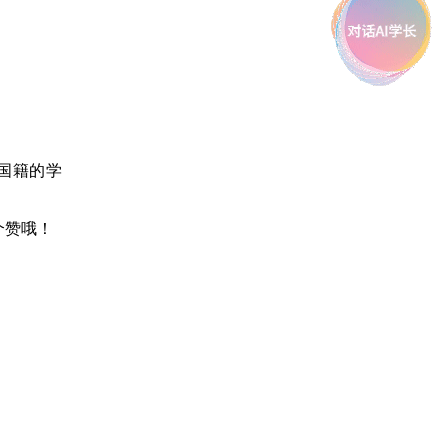
国籍的学
个赞哦！