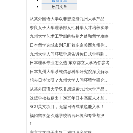
最新文章
热门文章
从某外国语大学双非想逆袭九州大学产品设计，请看这里！|淙淙学姐
奈良女子大学理学部女性科学人才培养实录
九州大学艺术工学部的特别之处和留学攻略
日本留学选城市别只盯着东京关西九州你也得看看
九州大学人间环境学府告诉你日式学科到底怎么玩
日本理学专业怎么选 东京都立大学给你参考
日本九州大学系统信息科学研究院深度解读
想去日本读研？九州大学人间环境学研究科了解一下
从某外国语大学双非想逆袭九州大学产品设计，请看这里！|淙淙学姐
这些学校被踢出！2025年日本高度人才加分校名单新变化
SGU英文项目，无需日语成绩也能入学！
福冈留学怎么选学校语言环境和专业都没烦恼
J
东京大学电子电气工程申请全攻略