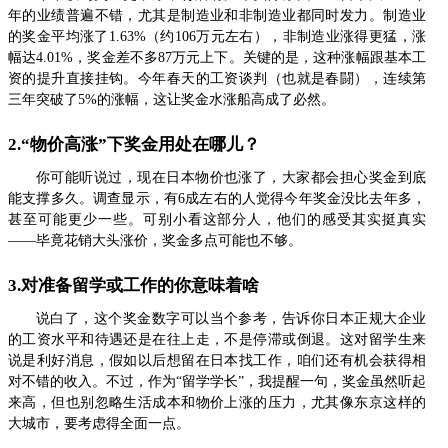
年的业绩普遍不错，尤其是制造业和非制造业都同时发力。制造业
的奖金平均涨了1.63%（约106万元左右），非制造业涨得更猛，涨
幅达4.01%，奖金差不多87万元上下。关键的是，这种涨幅跟基本工
资的提升直接挂钩。今年春天的工资谈判（也就是春闘），连续第
三年突破了5%的涨幅，这让奖金水涨船高成了必然。
2.“物价高涨”下奖金用处在哪儿？
你可能听说过，现在日本物价也涨了，大家都会担心奖金到底
能支撑多久。调查显示，有6成左右的人觉得今年奖金没比去年多，
甚至可能更少一些。可别小看这部分人，他们的感受其实挺真实
——毕竟花销大头涨价，奖金多点可能也不够。
3.对准备留学或工作的你意味着啥
说白了，这个奖金数字可以当个参考，告诉你日本正规大企业
的工资水平和待遇还是在往上走，不是停滞或倒退。这对留学生来
说是利好消息，假如以后想留在日本找工作，咱们还有机会获得相
对不错的收入。不过，作为“留学学长”，我提醒一句，奖金虽然听起
来高，但也别忽略生活成本和物价上涨的压力，尤其像东京这样的
大城市，要考虑得全面一点。