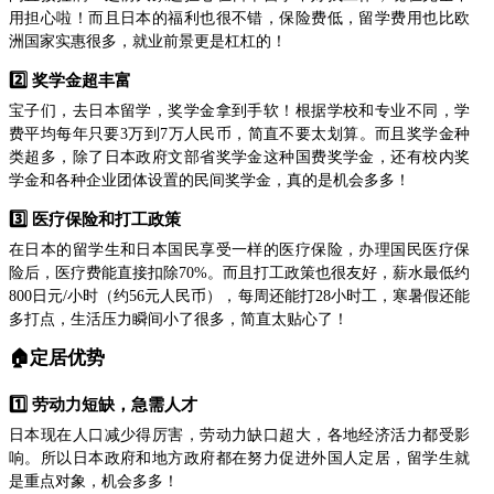
用担心啦！而且日本的福利也很不错，保险费低，留学费用也比欧
洲国家实惠很多，就业前景更是杠杠的！
2️⃣ 奖学金超丰富
宝子们，去日本留学，奖学金拿到手软！根据学校和专业不同，学
费平均每年只要3万到7万人民币，简直不要太划算。而且奖学金种
类超多，除了日本政府文部省奖学金这种国费奖学金，还有校内奖
学金和各种企业团体设置的民间奖学金，真的是机会多多！
3️⃣ 医疗保险和打工政策
在日本的留学生和日本国民享受一样的医疗保险，办理国民医疗保
险后，医疗费能直接扣除70%。而且打工政策也很友好，薪水最低约
800日元/小时（约56元人民币），每周还能打28小时工，寒暑假还能
多打点，生活压力瞬间小了很多，简直太贴心了！
🏠定居优势
1️⃣ 劳动力短缺，急需人才
日本现在人口减少得厉害，劳动力缺口超大，各地经济活力都受影
响。所以日本政府和地方政府都在努力促进外国人定居，留学生就
是重点对象，机会多多！